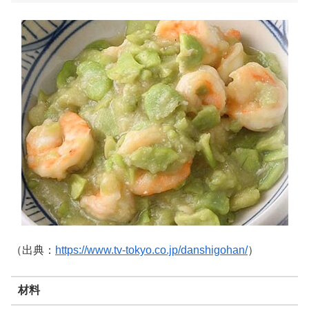
（出典：
https://www.tv-tokyo.co.jp/danshigohan/
）
材料