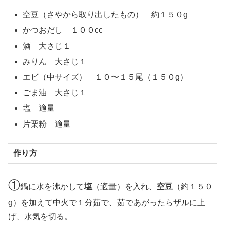
空豆（さやから取り出したもの） 約１５０g
かつおだし １００cc
酒 大さじ１
みりん 大さじ１
エビ（中サイズ） １０〜１５尾（１５０g）
ごま油 大さじ１
塩 適量
片栗粉 適量
作り方
①
鍋に水を沸かして
塩
（適量）を入れ、
空豆
（約１５０
g）を加えて中火で１分茹で、茹であがったらザルに上
げ、水気を切る。