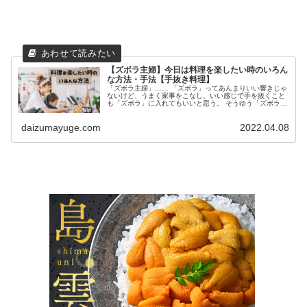
【ズボラ主婦】今日は料理を楽したい時のいろん
な方法・手法【手抜き料理】
「ズボラ主婦」…… 「ズボラ」ってあんまりいい響きじゃ
ないけど、うまく家事をこなし、いい感じで手を抜くこと
も「ズボラ」に入れてもいいと思う。 そうゆう「ズボラ主
婦」である私が、うまく手を抜く料理の仕方、手の抜き方
を教えます！ 今日は買い物に...
daizumayuge.com
2022.04.08