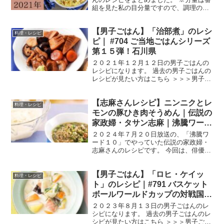
組を見た私の目分量ですので、調理の際
は、ご自分の味付けに調整していただく
ようお願いします。 沸騰ワードで紹介さ
【男子ごはん】「治部煮」のレシ
れた志麻さんのレシピ 志麻さんが本気を
料理・レシピ
出した「秋の満腹祭...
ピ｜ #704 ご当地ごはんシリーズ
第１５弾！石川県
２０２１年１２月１２日の男子ごはんの
レシピになります。 過去の男子ごはんの
レシピが見たい方はこちら ＞＞＞男子ご
はん【まとめ】バックナンバー 治部煮
（出典：） 材料 お麩 ４個（８g）里
【志麻さんレシピ】ニンニクとレ
芋 ４個（２００g）しいたけ ４個たけ
料理・レシピ
のこ（水煮） ...
モンの豚ひき肉そうめん｜伝説の
家政婦・タサン志麻｜沸騰ワード
10
２０２４年７月２０日放送の、「沸騰ワ
ード１０」でやっていた伝説の家政婦・
志麻さんのレシピです。 今回は、俳優の
清野菜名さん、真壁刀義さん、なすなか
にしのお二人、日テレアナウンサー岩田
【男子ごはん】「ロヒ・ケイッ
絵里奈さん迎えて、「猛暑を乗り切る！
料理・レシピ
最強レシピ 真夏のスタ...
ト」のレシピ｜#791 バスケット
ボールワールドカップの対戦国料
理
２０２３年８月１３日の男子ごはんのレ
シピになります。 過去の男子ごはんのレ
シピが見たい方はこちら ＞＞＞男子ごは