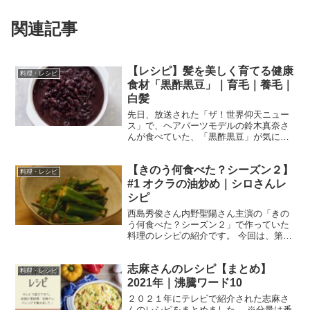
関連記事
【レシピ】髪を美しく育てる健康
料理・レシピ
食材「黒酢黒豆」｜育毛｜養毛｜
白髪
先日、放送された「ザ！世界仰天ニュー
ス」で、ヘアパーツモデルの鈴木真奈さ
んが食べていた、「黒酢黒豆」が気にな
ったので、作り方を調べました。 する
と、鈴木真奈さんのInstagram作り方が紹
【きのう何食べた？シーズン２】
介されていました。他にも、髪に関する
料理・レシピ
情報が満載です...
#1 オクラの油炒め｜シロさんレ
シピ
西島秀俊さん内野聖陽さん主演の「きの
う何食べた？シーズン２」で作っていた
料理のレシピの紹介です。 今回は、第１
話で「シロさん」が作っていた、オクラ
の油炒めです。 オクラの油炒め （出典：
志麻さんのレシピ【まとめ】
きのう何食べた？） 材料 オクラ １５本
料理・レシピ
油 小さじ１...
2021年｜沸騰ワード10
２０２１年にテレビで紹介された志麻さ
んのレシピをまとめました。 ※分量は番