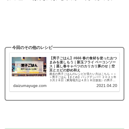
今回のその他のレシピ
【男子ごはん】#666 春の食材を使ったおつ
まみを楽しもう｜新玉フライ ベーコンソー
ス｜蒸し春キャベツのカリカリ豚のせ｜空
豆とエビの炒め和え
過去の男子ごはんのレシピが見たい方はこちら ＞＞
＞男子ごはん【まとめ】バックナンバー ２０２１年
３月２８日（東海地方は４月１８日放送）の男子ご
はんは、 甘くてシャキシャキな新玉ねぎで作る 新
daizumayuge.com
2021.04.20
玉フライ ベーコンソース あま〜い！新食感の春キ
ャ...