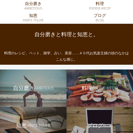
自分磨き
料理
AMBITIOUS
FOODIE-RECIP
知恵
ブログ
HINTS TOLIFE
BLOG
自分磨きと料理と知恵と。
料理のレシピ、ペット、雑学、占い、美容……４０代お気楽主婦の頭のなかは
こんな感じ。
自分磨き
料理
AMBITIOUS
FOODIE-RECIP
知恵
ブログ
HINTS TOLIFE
BLOG