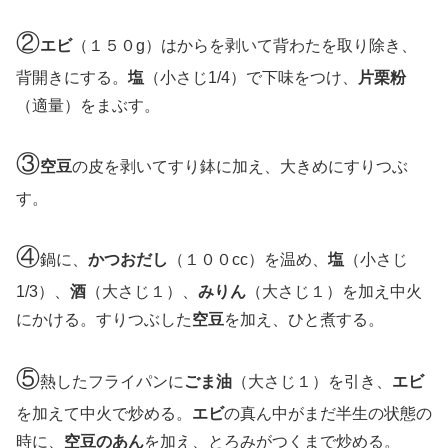
②
エビ
（１５０g）はからを剥いて背わたを取り除き、
背開きにする。
塩
（小さじ1/4）で下味をつけ、
片栗粉
（適量）をまぶす。
③
空豆
の皮を剥いてすり鉢に加え、大きめにすりつぶ
す。
④
鍋に、
かつおだし
（１００cc）を温め、
塩
（小さじ
1/3）、
酒
（大さじ１）、
みりん
（大さじ１）を加え中火
にかける。すりつぶした
空豆
を加え、ひと煮する。
⑤
熱したフライパンに
ごま油
（大さじ１）を引き、
エビ
を加えて中火で炒める。
エビ
の真ん中がまだ半生の状態の
時に、
空豆のあん
を加え、とろみがつくまで炒める。