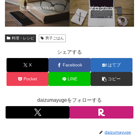
知恵
ブログ
HINTS TOLIFE
BLOG
料理・レシピ
男子ごはん
シェアする
X
Facebook
はてブ
Pocket
LINE
コピー
daizumayugeをフォローする
daizumayuge