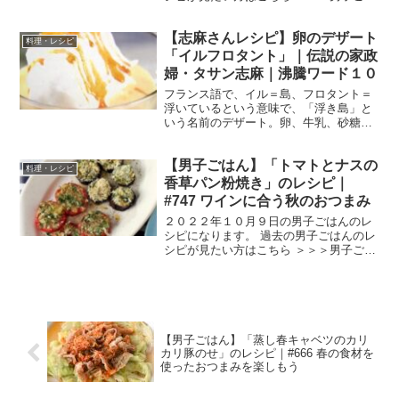
ん【まとめ】バックナンバー ロヒ・ケイ
ット サーモンを使ったフィンランドの料
【志麻さんレシピ】卵のデザート
理です。 （出典：） 材料 生鮭 ３５０g
料理・レシピ
じゃがい...
「イルフロタント」｜伝説の家政
婦・タサン志麻｜沸騰ワード１０
フランス語で、イル＝島、フロタント＝
浮いているという意味で、「浮き島」と
いう名前のデザート。卵、牛乳、砂糖の
３つの材料だけで簡単に作れ、食感も面
白いデザートです。2021年9月24日放送
【男子ごはん】「トマトとナスの
の沸騰ワード10の伝説の家政婦・志麻さ
料理・レシピ
んのレシピ。
香草パン粉焼き」のレシピ｜
#747 ワインに合う秋のおつまみ
２０２２年１０月９日の男子ごはんのレ
シピになります。 過去の男子ごはんのレ
シピが見たい方はこちら ＞＞＞男子ごは
ん【まとめ】バックナンバー トマトとナ
スの香草パン粉焼き （出典：） 材料 フ
ルーツトマト ２個ナス １本にんにく（み
じん切り）...
【男子ごはん】「蒸し春キャベツのカリ
カリ豚のせ」のレシピ｜#666 春の食材を
使ったおつまみを楽しもう