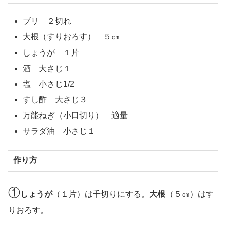
ブリ ２切れ
大根（すりおろす） ５㎝
しょうが １片
酒 大さじ１
塩 小さじ1/2
すし酢 大さじ３
万能ねぎ（小口切り） 適量
サラダ油 小さじ１
作り方
①
しょうが
（１片）は千切りにする。
大根
（５㎝）はす
りおろす。