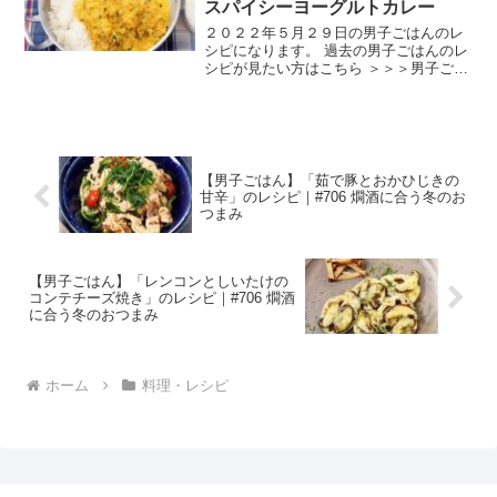
スパイシーヨーグルトカレー
２０２２年５月２９日の男子ごはんのレ
シピになります。 過去の男子ごはんのレ
シピが見たい方はこちら ＞＞＞男子ごは
ん【まとめ】バックナンバー スパイシー
ヨーグルトカレー （出典：） 材料 鶏も
も肉 ２枚（５００g）にんにく（すりお
ろし） １片...
【男子ごはん】「茹で豚とおかひじきの
甘辛」のレシピ｜#706 燗酒に合う冬のお
つまみ
【男子ごはん】「レンコンとしいたけの
コンテチーズ焼き」のレシピ｜#706 燗酒
に合う冬のおつまみ
ホーム
料理・レシピ