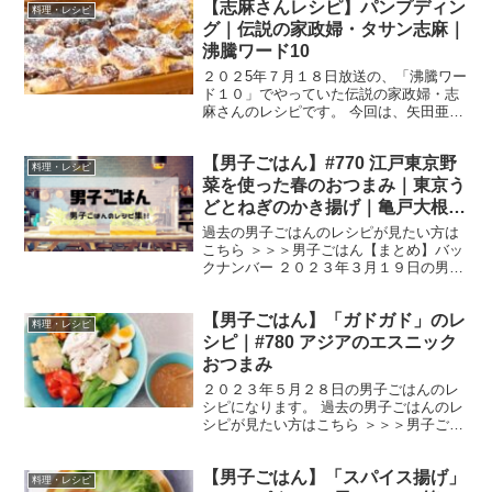
【志麻さんレシピ】パンプディン
ーネ」をいただいて、このスープを家で
料理・レシピ
再現できないかと作って...
グ｜伝説の家政婦・タサン志麻｜
沸騰ワード10
２０２5年７月１８日放送の、「沸騰ワー
ド１０」でやっていた伝説の家政婦・志
麻さんのレシピです。 今回は、矢田亜希
子さんとのコラボ企画、「真夏のコスト
コパーティー」です。 では、早速作り方
【男子ごはん】#770 江戸東京野
です。 パンプディング （出典：沸騰ワー
料理・レシピ
ド１０） 材料...
菜を使った春のおつまみ｜東京う
どとねぎのかき揚げ｜亀戸大根の
ステーキ｜のらぼう菜の素揚げ
過去の男子ごはんのレシピが見たい方は
ホタテあんかけ
こちら ＞＞＞男子ごはん【まとめ】バッ
クナンバー ２０２３年３月１９日の男子
ごはんは、 東京うどとねぎのかき揚げ 亀
戸大根のステーキ のらぼう菜の素揚げ ホ
【男子ごはん】「ガドガド」のレ
タテあんかけ 東京うどとねぎのかき揚げ
料理・レシピ
（出典：...
シピ｜#780 アジアのエスニック
おつまみ
２０２３年５月２８日の男子ごはんのレ
シピになります。 過去の男子ごはんのレ
シピが見たい方はこちら ＞＞＞男子ごは
ん【まとめ】バックナンバー ガドガド
（出典：） 材料 鶏むね肉 １５０g 水
【男子ごはん】「スパイス揚げ」
６００cc 酒 大さじ１ 塩 小さじ1/4 じ
料理・レシピ