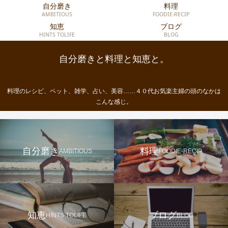
自分磨き
料理
AMBITIOUS
FOODIE-RECIP
知恵
ブログ
HINTS TOLIFE
BLOG
自分磨きと料理と知恵と。
料理のレシピ、ペット、雑学、占い、美容……４０代お気楽主婦の頭のなかは
こんな感じ。
自分磨き
料理
AMBITIOUS
FOODIE-RECIP
知恵
ブログ
HINTS TOLIFE
BLOG