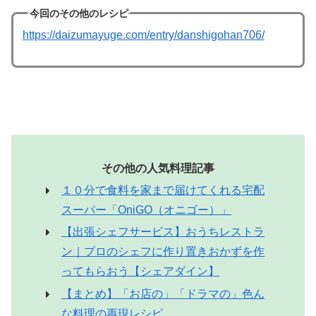
今回のその他のレシピ
https://daizumayuge.com/entry/danshigohan706/
その他の人気料理記事
１０分で食料を家まで届けてくれる宅配
スーパー「OniGO（オニゴー）」
【出張シェフサービス】おうちレストラ
ン｜プロのシェフに作り置きおかずを作
ってもらおう【シェアダイン】
【まとめ】「お店の」「ドラマの」色ん
な料理の再現レシピ