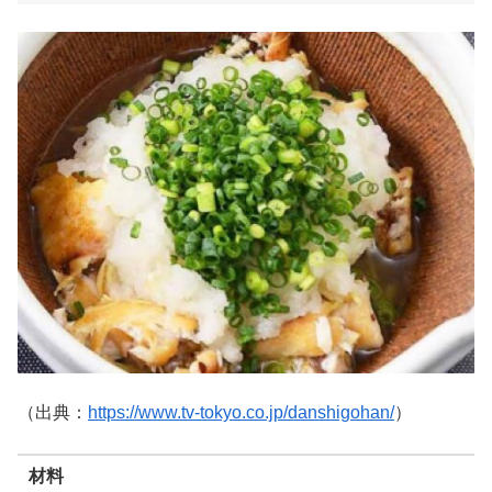
（出典：
https://www.tv-tokyo.co.jp/danshigohan/
）
材料