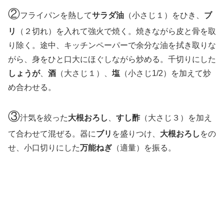
②
フライパンを熱して
サラダ油
（小さじ１）をひき、
ブ
リ
（２切れ）を入れて強火で焼く。焼きながら皮と骨を取
り除く。途中、キッチンペーパーで余分な油を拭き取りな
がら、身をひと口大にほぐしながら炒める。千切りにした
しょうが
、
酒
（大さじ１）、
塩
（小さじ1/2）を加えて炒
め合わせる。
③
汁気を絞った
大根おろし
、
すし酢
（大さじ３）を加え
て合わせて混ぜる。器に
ブリ
を盛りつけ、
大根おろし
をの
せ、小口切りにした
万能ねぎ
（適量）を振る。