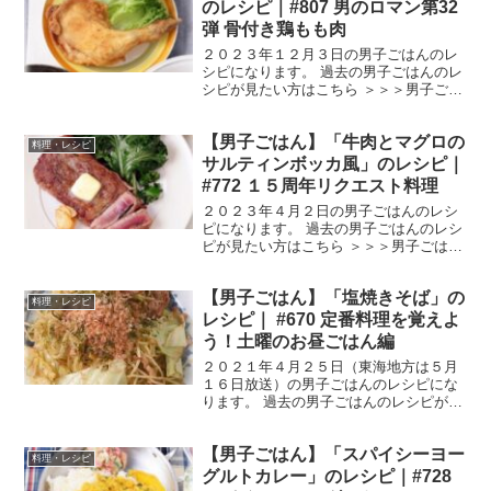
ゃ...
のレシピ｜#807 男のロマン第32
弾 骨付き鶏もも肉
２０２３年１２月３日の男子ごはんのレ
シピになります。 過去の男子ごはんのレ
シピが見たい方はこちら ＞＞＞男子ごは
ん【まとめ】バックナンバー 骨付き鶏も
も肉のスパイス揚げ （出典：） 材料 骨
【男子ごはん】「牛肉とマグロの
付き鶏もも肉 ２本（６００g） 塩 小
料理・レシピ
さじ１ 黒こ...
サルティンボッカ風」のレシピ｜
#772 １５周年リクエスト料理
２０２３年４月２日の男子ごはんのレシ
ピになります。 過去の男子ごはんのレシ
ピが見たい方はこちら ＞＞＞男子ごはん
【まとめ】バックナンバー 牛肉とマグロ
のサルティンボッカ風 （出典：） 材料
【男子ごはん】「塩焼きそば」の
マグロ（赤身） １柵（１５０g） 牛肩
料理・レシピ
ロース肉（す...
レシピ｜ #670 定番料理を覚えよ
う！土曜のお昼ごはん編
２０２１年４月２５日（東海地方は５月
１６日放送）の男子ごはんのレシピにな
ります。 過去の男子ごはんのレシピが見
たい方はこちら ＞＞＞男子ごはん【まと
め】バックナンバー 塩焼きそば （出
【男子ごはん】「スパイシーヨー
典：） 材料 豚こま切れ肉 ５０gキャベ
料理・レシピ
ツ ５０g焼きそ...
グルトカレー」のレシピ｜#728