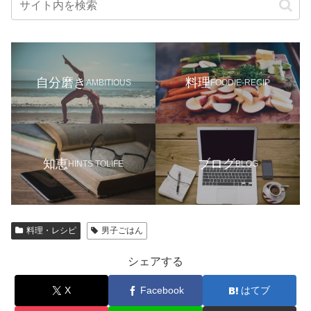
自分磨き
料理
AMBITIOUS
FOODIE-RECIP
知恵
ブログ
HINTS TOLIFE
BLOG
料理・レシピ
男子ごはん
シェアする
X
Facebook
はてブ