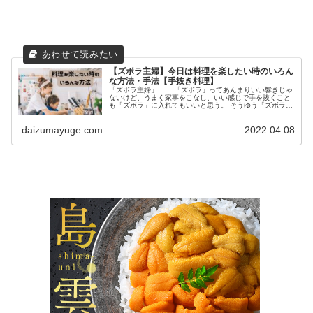
【ズボラ主婦】今日は料理を楽したい時のいろん
な方法・手法【手抜き料理】
「ズボラ主婦」…… 「ズボラ」ってあんまりいい響きじゃ
ないけど、うまく家事をこなし、いい感じで手を抜くこと
も「ズボラ」に入れてもいいと思う。 そうゆう「ズボラ主
婦」である私が、うまく手を抜く料理の仕方、手の抜き方
を教えます！ 今日は買い物に...
daizumayuge.com
2022.04.08