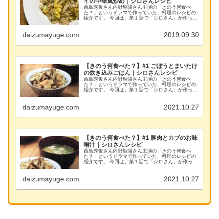
イの中華風炒め｜シロさんレシピ
西島秀俊さん内野聖陽さん主演の「きのう何食べ
た？」というドラマで作っていた、料理のレシピの
紹介です。 今回は、第１話で「シロさん」が作って
いた、夕食メニューです。 たけのことザーサイの中
華風炒め （出典：きのう何食べた？） 材料 たけの
daizumayuge.com
2019.09.30
こ ...
【きのう何食べた？】#1 ごぼうとまいたけ
の炊き込みごはん｜シロさんレシピ
西島秀俊さん内野聖陽さん主演の「きのう何食べ
た？」というドラマで作っていた、料理のレシピの
紹介です。 今回は、第１話で「シロさん」が作って
いた、夕食メニューです。 ごぼうとまいたけの炊き
込みごはん （出典：きのう何食べた？） 材料 米
daizumayuge.com
2021.10.27
２合...
【きのう何食べた？】#1 豚肉とカブのお味
噌汁｜シロさんレシピ
西島秀俊さん内野聖陽さん主演の「きのう何食べ
た？」というドラマで作っていた、料理のレシピの
紹介です。 今回は、第１話で「シロさん」が作って
いた、夕食メニューです。 豚肉とカブのお味噌汁
（出典：きのう何食べた？） 材料 カブ ２個 豚
daizumayuge.com
2021.10.27
肉 １...