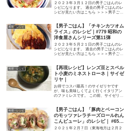
ド返し２０２３！
２０２３年３月１２日の男子ごはんのレ
シピになります。 過去の男子ごはんのレ
シピが見たい方はこちら ＞＞＞男子ごは
ん【まとめ】バックナンバー 生ハムとア
ボカドクリームパスタ （出典：） 材料
【男子ごはん】「チキンカツオム
スパゲティーニ １８０g 生ハム １０
料理・レシピ
０g アボカ...
ライス」のレシピ｜#779 昭和の
洋食屋さんシリーズ第11弾
２０２３年５月２１日の男子ごはんのレ
シピになります。 過去の男子ごはんのレ
シピが見たい方はこちら ＞＞＞男子ごは
ん【まとめ】バックナンバー チキンカツ
オムライス （出典：） 材料 《オムライ
【再現レシピ】レンズ豆とスペル
ス》 温かいごはん ４００g ソーセー
料理・レシピ
ジ ３本 ピ...
ト小麦のミネストローネ｜サイゼ
リヤ｜
お得でコスパ最高！のサイゼリヤです
が、味も美味しくてよく行くイタリアン
のファミレスです。 この前、サイゼリヤ
に行った時に、とっても美味しいスープ
「レンズ豆とスペルト小麦のミネストロ
【男子ごはん】「豚肉とベーコン
ーネ」をいただいて、このスープを家で
料理・レシピ
再現できないかと作って...
のモッツァレラチーズロールれん
こんピューレ」のレシピ｜ #659
ビストロみたいな料理第２弾
２０２１年２月７日（東海地方は２月２