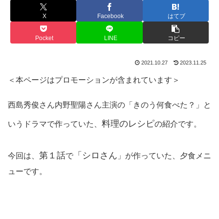
X
Facebook
はてブ
Pocket
LINE
コピー
2021.10.27
2023.11.25
＜本ページはプロモーションが含まれています＞
西島秀俊さん内野聖陽さん主演の「きのう何食べた？」と
料理のレシピ
いうドラマで作っていた、
の紹介です。
第１話
「シロさん
今回は、
で
」が作っていた、夕食メニ
ューです。