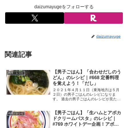
daizumayugeをフォローする
daizumayuge
関連記事
【男子ごはん】「合わせだしのう
料理・レシピ
どん」のレシピ｜#668 定番料理
を覚えよう！「だし」
２０２１年４月１１日（東海地方は５月
２日）の男子ごはんのレシピになりま
す。 過去の男子ごはんのレシピが見たい
方はこちら ＞＞＞男子ごはん【まとめ】
バックナンバー 合わせだしのうどん （出
【男子ごはん】「生ハムとアボカ
典：） 材料 合わせだし ４００cc冷凍
料理・レシピ
うどん ２玉ほ...
ドクリームパスタ」のレシピ｜
#769 ホワイトデー企画！アボカ