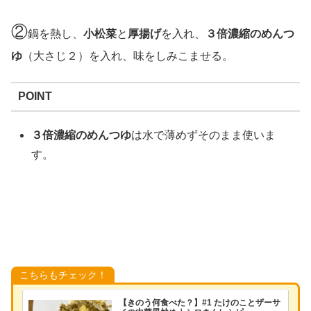
②
鍋を熱し、
小松菜
と
厚揚げ
を入れ、
３倍濃縮のめんつ
ゆ
（大さじ２）を入れ、味をしみこませる。
POINT
３倍濃縮のめんつゆ
は水で薄めずそのまま使いま
す。
こちらもチェック！
【きのう何食べた？】#1 たけのことザーサ