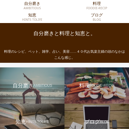
自分磨き
料理
AMBITIOUS
FOODIE-RECIP
知恵
ブログ
HINTS TOLIFE
BLOG
自分磨きと料理と知恵と。
料理のレシピ、ペット、雑学、占い、美容……４０代お気楽主婦の頭のなかは
こんな感じ。
自分磨き
料理
AMBITIOUS
FOODIE-RECIP
知恵
ブログ
HINTS TOLIFE
BLOG