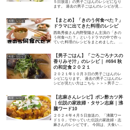
５日放送）の男子ごはんのレシピになり
ます。 過去の男子ごはんのレシピが見た
い方はこちら ＞＞＞男子ごはん【まと
め】バックナンバー 豚肉とベーコンのモ
【まとめ】「きのう何食べた？」
ッツァレラチーズロールれんこんピュー
料理・レシピ
レ ピューレとは、フ...
ドラマに出てきた料理のレシピ
西島秀俊さん内野聖陽さん主演の「きの
う何食べた？」というドラマの中で作っ
ていた料理のレシピをまとめました。 皆
さんも作ってみてください！ きのう何食
べたのレシピ ※分量は番組を見た私の目
【男子ごはん】「ごろごろナスの
分量ですので、調理の際は、ご自分の味
料理・レシピ
付けに調整していた...
香りみそ汁」のレシピ｜ #694 秋
の和定食２０２１
２０２１年１０月３日の男子ごはんのレ
シピになります。 過去の男子ごはんのレ
シピが見たい方はこちら ＞＞＞男子ごは
ん【まとめ】バックナンバー ごろごろナ
スの香りみそ汁 （出典：） 材料 ナス
【志麻さんレシピ】ポン酢カツ丼
３本かつおだし ５００ccみそ 大さじ
料理・レシピ
３青じそ ４...
｜伝説の家政婦・タサン志麻｜沸
騰ワード10
２０２４年４月５日放送の、「沸騰ワー
ド１０」でやっていた伝説の家政婦・志
麻さんのレシピです。 今回は、大食い軍
団のチョコレートプラネットのお二人