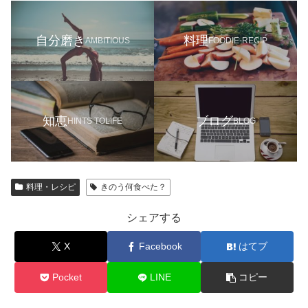
自分磨き
料理
AMBITIOUS
FOODIE-RECIP
知恵
ブログ
HINTS TOLIFE
BLOG
料理・レシピ
きのう何食べた？
シェアする
X
Facebook
はてブ
Pocket
LINE
コピー