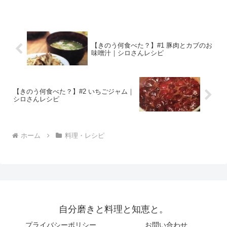
と、とにかく明るい安村さん、元乃木坂
４６の松村沙友理さんを迎えて、「志麻
さん春の爆食祭」です。 ...
【きのう何食べた？】#1 豚肉とカブのお
味噌汁｜シロさんレシピ
【きのう何食べた？】#2 いちごジャム｜
シロさんレシピ
ホーム
料理・レシピ
自分磨きと料理と知恵と。
プライバシーポリシー
お問い合わせ