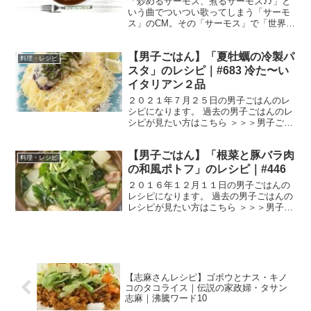
「炒めるサーモス、煮るサーモス♪♪」と
いう曲でついつい歌ってしまう「サーモ
ス」のCM。その「サーモス」で「世界の
料理篇」という新しいCMがやりだしまし
たね。 世界の料理名を言いながら「サー
【男子ごはん】「夏牡蠣の冷製パ
モス」というのですが、その曲が呪文み
料理・レシピ
たいで面白いです...
スタ」のレシピ｜#683 冷た〜い
イタリアン２品
２０２１年７月２５日の男子ごはんのレ
シピになります。 過去の男子ごはんのレ
シピが見たい方はこちら ＞＞＞男子ごは
ん【まとめ】バックナンバー 夏牡蠣の冷
製パスタ （出典：） 材料 岩牡蠣 １５
【男子ごはん】「根菜と豚バラ肉
０gカッペリーニ １８０gにんにく １
料理・レシピ
片赤唐辛子 ...
の和風ポトフ」のレシピ｜#446
２０１６年１２月１１日の男子ごはんの
レシピになります。 過去の男子ごはんの
レシピが見たい方はこちら ＞＞＞男子ご
はん【まとめ】バックナンバー 根菜と豚
バラ肉の和風ポトフ （出典：） 材料 豚
バラかたまり肉 ４５０g 大根 ６００g
れんこん...
【志麻さんレシピ】ゴボウとナス・キノ
コのタコライス｜伝説の家政婦・タサン
志麻｜沸騰ワード10