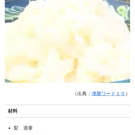
（出典：
沸騰ワード１０
）
材料
梨 適量