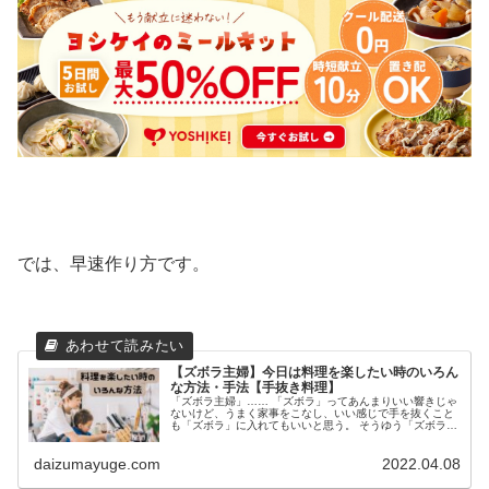
では、早速作り方です。
【ズボラ主婦】今日は料理を楽したい時のいろん
な方法・手法【手抜き料理】
「ズボラ主婦」…… 「ズボラ」ってあんまりいい響きじゃ
ないけど、うまく家事をこなし、いい感じで手を抜くこと
も「ズボラ」に入れてもいいと思う。 そうゆう「ズボラ主
婦」である私が、うまく手を抜く料理の仕方、手の抜き方
を教えます！ 今日は買い物に...
daizumayuge.com
2022.04.08