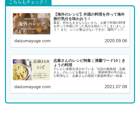
こちらもチェック！
【海外のレシピ】外国の料理を作って海外
旅行気分を味わおう！
最近、外出もままならないから、お家で外国の料理
を作って外国に行った気分を味わってしまいましょ
う！ まだ、レシピ数は少ないですが、随時アップし
ていく予定ですので、また覗きに来てください。 ア
ジアの料理 インド料理 インドネシア料理 韓国料理
daizumayuge.com
2020.09.06
...
志麻さんのレシピ特集｜沸騰ワード10｜き
ょうの料理
テレビに多数出演されている「伝説の家政婦・志麻
さん」のレシピを集めました。 簡単料理や手の込ん
だ料理など、志麻さんの発想で家庭料理が一味違っ
た料理になります。大好きな志麻さんの料理をぜひ
作ってみてください！ 料理名がわかる場合は、こち
daizumayuge.com
2021.07.08
らから...