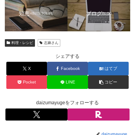
知恵
ブログ
HINTS TOLIFE
BLOG
料理・レシピ
志麻さん
シェアする
X
Facebook
はてブ
Pocket
LINE
コピー
daizumayugeをフォローする
daizumayuge