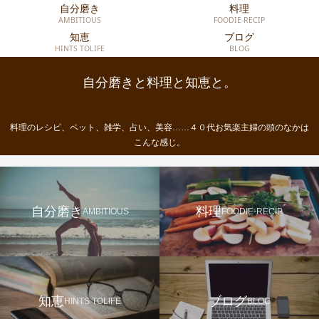
自分磨き
料理
AMBITIOUS
FOODIE-RECIP
知恵
ブログ
HINTS TOLIFE
BLOG
自分磨きと料理と知恵と。
料理のレシピ、ペット、雑学、占い、美容……４０代お気楽主婦の頭のなかは
こんな感じ。
自分磨き
料理
AMBITIOUS
FOODIE-RECIP
知恵
ブログ
HINTS TOLIFE
BLOG