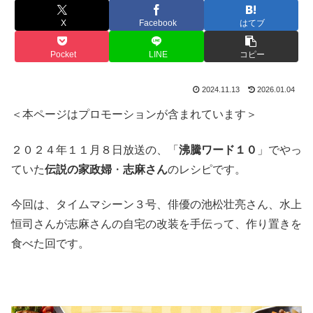
X
Facebook
はてブ
Pocket
LINE
コピー
2024.11.13
2026.01.04
＜本ページはプロモーションが含まれています＞
２０２４年１１月８日放送の、「
沸騰ワード１０
」でやっ
ていた
伝説の家政婦
・
志麻さん
のレシピです。
今回は、タイムマシーン３号、俳優の池松壮亮さん、水上
恒司さんが志麻さんの自宅の改装を手伝って、作り置きを
食べた回です。