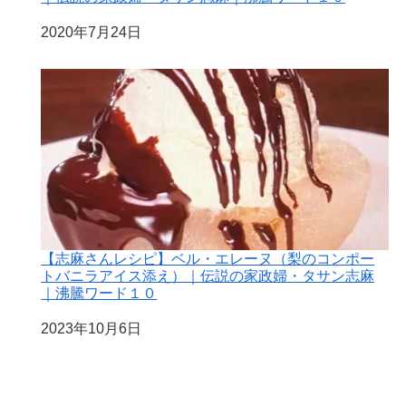
日付
2020年7月24日
【志麻さんレシピ】ベル・エレーヌ（梨のコンポー
トバニラアイス添え）｜伝説の家政婦・タサン志麻
｜沸騰ワード１０
日付
2023年10月6日