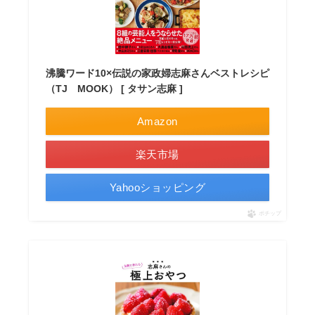
沸騰ワード10×伝説の家政婦志麻さんベストレシピ
（TJ MOOK） [ タサン志麻 ]
Amazon
楽天市場
Yahooショッピング
ポチップ