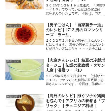
２０２5年１２月１９日放送の、「沸騰ワ
ード１０」でやっていた伝説の家政婦・
志麻さんのレシピです。 今回は、コスト
コに取り憑かれた矢田亜希子さん、A
ぇ!groupの小島健さん、タイムマシーン
【男子ごはん】「自家製ラー油」
３号のお二人を迎えて、「クリスマス大
料理・レシピ
料理祭」です。 ...
のレシピ｜#712 男のロマンシリ
ーズ「ラー油」
２０２２年２月６日の男子ごはんのレシ
ピになります。 過去の男子ごはんのレシ
ピが見たい方はこちら ＞＞＞男子ごはん
【まとめ】バックナンバー 自家製ラー油
材料 にんにく １片しょうが １片ごま
【志麻さんレシピ】枝豆の冷製ポ
油 １００cc一味唐辛子 大さじ１白い
料理・レシピ
りごま 大さ...
タージュ｜伝説の家政婦・タサン
志麻｜沸騰ワード10
２０２5年６月２７日放送の、「沸騰ワー
ド１０」でやっていた伝説の家政婦・志
麻さんのレシピです。 今回は、俳優の當
真あみさん、要潤さん、M1の常連さや香
のお二人を迎えて、「初夏のスタミナ料
【海外のレシピ】卵やツナや鶏肉
理SP」です。 では、早速作り方です。
料理・レシピ
枝豆の冷製ポタ...
を包んで｜アフリカの春巻き「ブ
リック」｜チュニジア料理｜