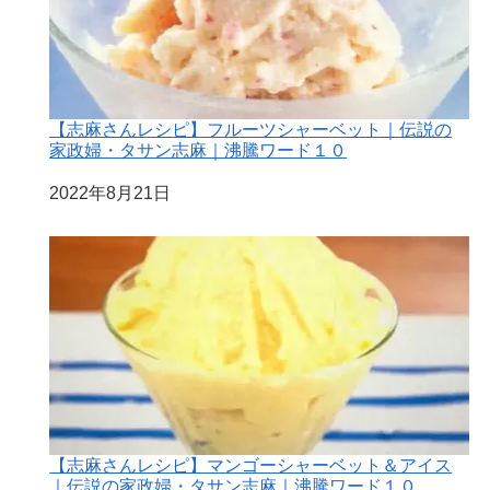
【志麻さんレシピ】フルーツシャーベット｜伝説の
家政婦・タサン志麻｜沸騰ワード１０
日付
2022年8月21日
【志麻さんレシピ】マンゴーシャーベット＆アイス
｜伝説の家政婦・タサン志麻｜沸騰ワード１０