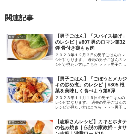
関連記事
【男子ごはん】「スパイス揚げ」
料理・レシピ
のレシピ｜#807 男のロマン第32
弾 骨付き鶏もも肉
２０２３年１２月３日の男子ごはんのレ
シピになります。 過去の男子ごはんのレ
シピが見たい方はこちら ＞＞＞男子ごは
ん【まとめ】バックナンバー 骨付き鶏も
も肉のスパイス揚げ （出典：） 材料 骨
【男子ごはん】「ごぼうとメカジ
付き鶏もも肉 ２本（６００g） 塩 小
料理・レシピ
さじ１ 黒こ...
キの炒め煮」のレシピ｜#805 根
菜を美味しく食べよう第6弾
２０２３年１１月１９日の男子ごはんの
レシピになります。 過去の男子ごはんの
レシピが見たい方はこちら ＞＞＞男子ご
はん【まとめ】バックナンバー ごぼうと
メカジキの炒め煮 （出典：） 材料 ごぼ
【志麻さんレシピ】カキとホタテ
う 小１本（１００g） メカジキ １５
料理・レシピ
０g 塩 １...
の包み焼き｜伝説の家政婦・タサ
ン志麻｜沸騰ワード10