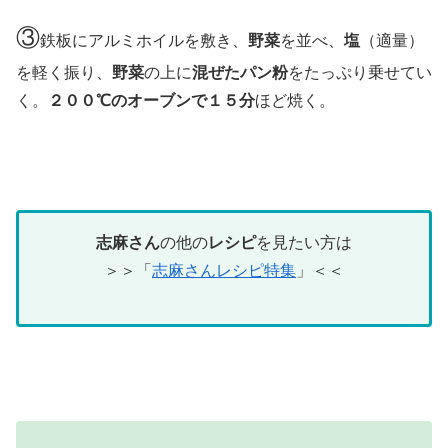
③
鉄板にアルミホイルを敷き、
野菜
を並べ、
塩
（適量）
を軽く振り、
野菜
の上に
混ぜたパン粉
をたっぷり乗せてい
く。
２００℃のオーブンで１５分
ほど焼く。
志麻さん
の他の
レシピ
を見たい方は
＞＞「
志麻さんレシピ特集
」＜＜