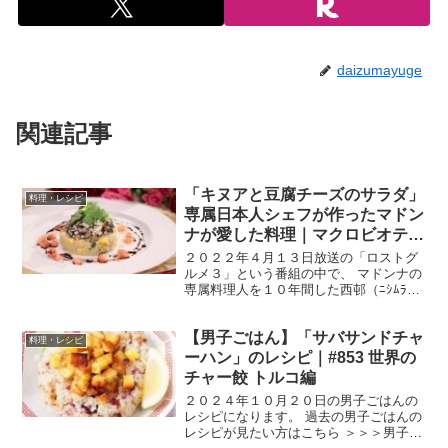
daizumayuge
関連記事
「キヌアと豆腐チーズのサラダ」
料理・レシピ
専属日本人シェフが作ったマドン
ナが愛した料理｜マクロビオティ
ック【ロストグルメ３】
２０２２年４月１３日放送の「ロストグ
ルメ３」という番組の中で、 マドンナの
専属料理人を１０年間した西邨（ﾆｼﾑﾗ）
マユミさんが作った料理の中で、マドン
ナが愛した３品を紹介していました。 番
【男子ごはん】「サバサンドチャ
組HPを見てみると２０２１年１０月９日
料理・レシピ
放送のようで、...
ーハン」のレシピ｜#853 世界の
チャー餃 トルコ編
２０２４年１０月２０日の男子ごはんの
レシピになります。 過去の男子ごはんの
レシピが見たい方はこちら ＞＞＞男子ご