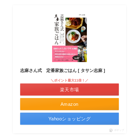
志麻さん式 定番家族ごはん [ タサン志麻 ]
＼ポイント最大11倍！／
楽天市場
Amazon
Yahooショッピング
ポチップ