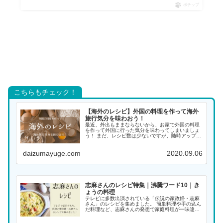
ポチップ
こちらもチェック！
【海外のレシピ】外国の料理を作って海外
旅行気分を味わおう！
最近、外出もままならないから、お家で外国の料理
を作って外国に行った気分を味わってしまいましょ
う！ まだ、レシピ数は少ないですが、随時アップし
ていく予定ですので、また覗きに来てください。 ア
ジアの料理 インド料理 インドネシア料理 韓国料理
daizumayuge.com
2020.09.06
...
志麻さんのレシピ特集｜沸騰ワード10｜き
ょうの料理
テレビに多数出演されている「伝説の家政婦・志麻
さん」のレシピを集めました。 簡単料理や手の込ん
だ料理など、志麻さんの発想で家庭料理が一味違っ
た料理になります。大好きな志麻さんの料理をぜひ
作ってみてください！ 料理名がわかる場合は、こち