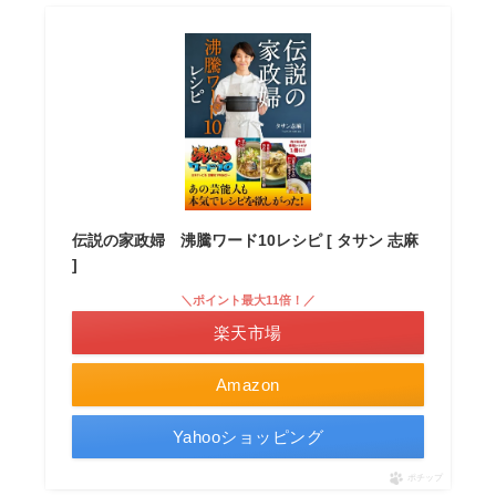
伝説の家政婦 沸騰ワード10レシピ [ タサン 志麻
]
＼ポイント最大11倍！／
楽天市場
Amazon
Yahooショッピング
ポチップ