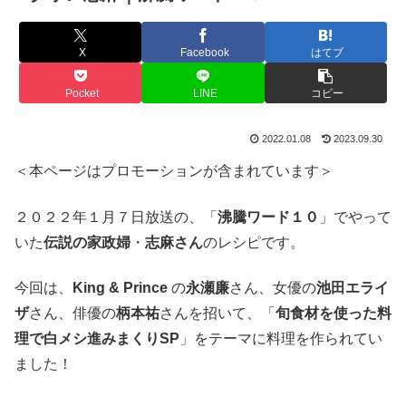
X
Facebook
はてブ
Pocket
LINE
コピー
2022.01.08
2023.09.30
＜本ページはプロモーションが含まれています＞
２０２２年１月７日放送の、「
沸騰ワード１０
」でやって
いた
伝説の家政婦
・
志麻さん
のレシピです。
今回は、
King & Prince
の
永瀬廉
さん、女優の
池田エライ
ザ
さん、俳優の
柄本祐
さんを招いて、
「
旬食材を使った料
理で白メシ進みまくりSP
」をテーマに料理を作られてい
ました！