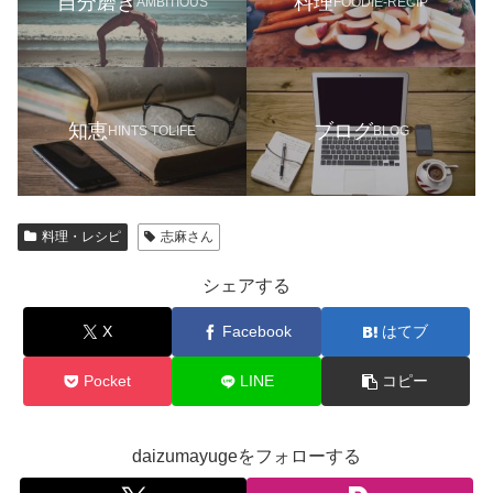
自分磨き
料理
AMBITIOUS
FOODIE-RECIP
知恵
ブログ
HINTS TOLIFE
BLOG
料理・レシピ
志麻さん
シェアする
X
Facebook
はてブ
Pocket
LINE
コピー
daizumayugeをフォローする