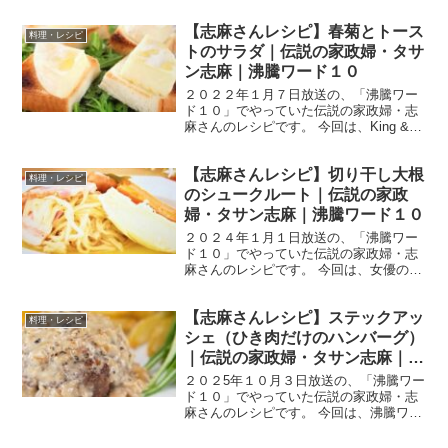
はん【まとめ】バックナンバー サバサン
ドチャーハン （出典：） 材料 固めに炊
【志麻さんレシピ】春菊とトース
いた温かいごはん ４００g 塩サバ 半
料理・レシピ
身 バゲット...
トのサラダ｜伝説の家政婦・タサ
ン志麻｜沸騰ワード１０
２０２２年１月７日放送の、「沸騰ワー
ド１０」でやっていた伝説の家政婦・志
麻さんのレシピです。 今回は、King &
Prince の永瀬廉さん、女優の池田エライ
ザさん、俳優の柄本祐さんを招いて、
【志麻さんレシピ】切り干し大根
「旬食材を使った料理で白メシ進みまく
料理・レシピ
りSP」を...
のシュークルート｜伝説の家政
婦・タサン志麻｜沸騰ワード１０
２０２４年１月１日放送の、「沸騰ワー
ド１０」でやっていた伝説の家政婦・志
麻さんのレシピです。 今回は、女優の門
脇麦さん、前田敦子さん、野呂佳代さん
を迎えて、「正月料理を絶品アレンジ」
【志麻さんレシピ】ステックアッ
した料理を作ってくれました！ では、早
料理・レシピ
速作り方です。 切り...
シェ（ひき肉だけのハンバーグ）
｜伝説の家政婦・タサン志麻｜沸
騰ワード10
２０２5年１０月３日放送の、「沸騰ワー
ド１０」でやっていた伝説の家政婦・志
麻さんのレシピです。 今回は、沸騰ワー
ドのレギュラー陣と俳優の高畑充希さ
ん、吉沢亮さん、松下奈緒さん、白山乃