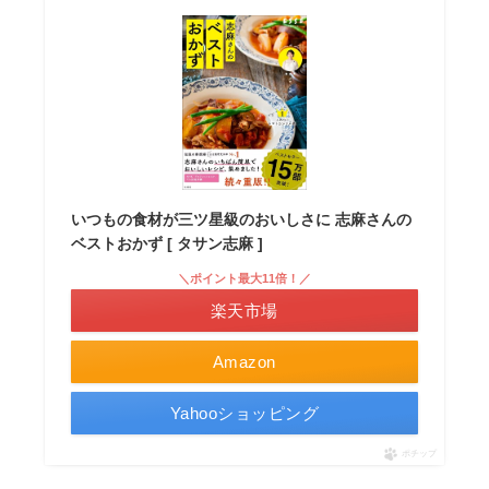
いつもの食材が三ツ星級のおいしさに 志麻さんの
ベストおかず [ タサン志麻 ]
＼ポイント最大11倍！／
楽天市場
Amazon
Yahooショッピング
ポチップ