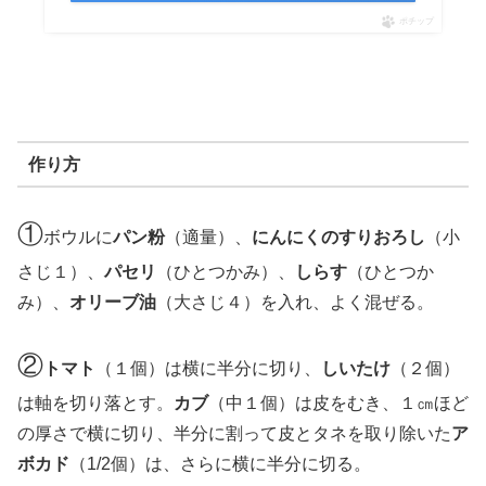
ポチップ
作り方
①
ボウルに
パン粉
（適量）、
にんにくのすりおろし
（小
さじ１）、
パセリ
（ひとつかみ）、
しらす
（ひとつか
み）、
オリーブ油
（大さじ４）を入れ、よく混ぜる。
②
トマト
（１個）は横に半分に切り、
しいたけ
（２個）
は軸を切り落とす。
カブ
（中１個）は皮をむき、１㎝ほど
の厚さで横に切り、半分に割って皮とタネを取り除いた
ア
ボカド
（1/2個）は、さらに横に半分に切る。