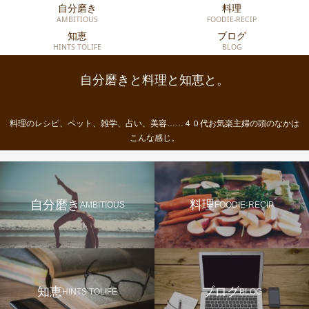
自分磨き
料理
AMBITIOUS
FOODIE-RECIP
知恵
ブログ
HINTS TOLIFE
BLOG
自分磨きと料理と知恵と。
料理のレシピ、ペット、雑学、占い、美容……４０代お気楽主婦の頭のなかは
こんな感じ。
自分磨き
料理
AMBITIOUS
FOODIE-RECIP
知恵
ブログ
HINTS TOLIFE
BLOG