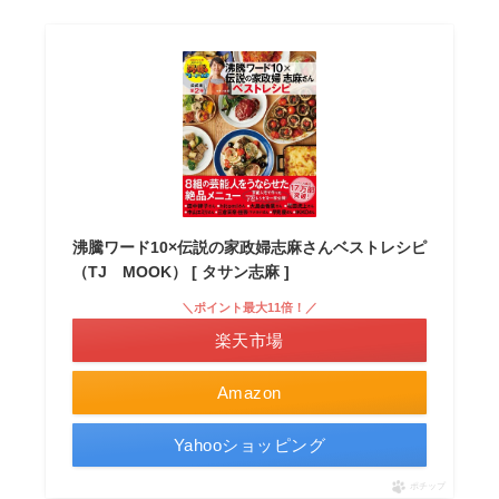
沸騰ワード10×伝説の家政婦志麻さんベストレシピ
（TJ MOOK） [ タサン志麻 ]
＼ポイント最大11倍！／
楽天市場
Amazon
Yahooショッピング
ポチップ