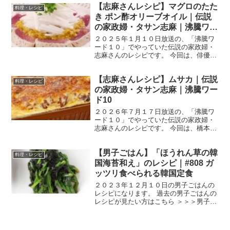
【志麻さんレシピ】マグロのたた
愛さんを迎えた、「沸騰ワード10周年特
料理・レシピ
別編」です。コストコ...
き ポン酢オリーブオイル｜伝説
の家政婦・タサン志麻｜沸騰ワー
ド10
２０２５年１月１０日放送の、「沸騰ワ
ード１０」でやっていた伝説の家政婦・
志麻さんのレシピです。 今回は、俳優の
板谷由夏さん、川口春奈さん、
SixTONESの松村北斗さんを迎えて、
【志麻さんレシピ】ムサカ｜伝説
「新年の食欲爆発SP」です。 では、早
料理・レシピ
速作り方です。 マグロの...
の家政婦・タサン志麻｜沸騰ワー
ド10
２０２６年７月１７日放送の、「沸騰ワ
ード１０」でやっていた伝説の家政婦・
志麻さんのレシピです。 今回は、橋本環
奈さん、要潤さん、かまいたちのお二人
を迎えて、「猛暑乗り切る天下統一級の
【男子ごはん】「ほうれん草の韓
夏料理１４連発」です。 では、早速作り
料理・レシピ
方です。 ムサカ パ...
国海苔和え」のレシピ｜#808 ガ
ッツリ食べられる韓国定食
２０２３年１２月１０日の男子ごはんの
レシピになります。 過去の男子ごはんの
レシピが見たい方はこちら ＞＞＞男子ご
はん【まとめ】バックナンバー ほうれん
草の韓国海苔和え （出典：） 材料 ほう
れん草 １束 韓国海苔 ５枚 ごま油 大