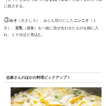
に投入する。
③
みそ
（大さじ３）、みじん切りにした
ニンニク
（１
片）、
豆乳
（適量）を一緒に混ぜ合わせたものを鍋に入
れ、１０分ほど煮込む。
志麻さんのほかの料理ピックアップ！