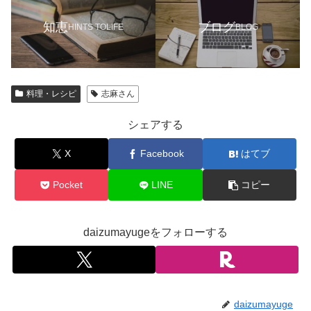
知恵
ブログ
HINTS TOLIFE
BLOG
料理・レシピ
志麻さん
シェアする
X
Facebook
はてブ
Pocket
LINE
コピー
daizumayugeをフォローする
daizumayuge