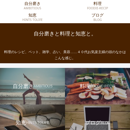
自分磨き
料理
AMBITIOUS
FOODIE-RECIP
知恵
ブログ
HINTS TOLIFE
BLOG
自分磨きと料理と知恵と。
料理のレシピ、ペット、雑学、占い、美容……４０代お気楽主婦の頭のなかは
こんな感じ。
自分磨き
料理
AMBITIOUS
FOODIE-RECIP
知恵
ブログ
HINTS TOLIFE
BLOG