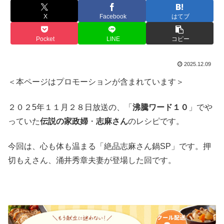
X
Facebook
はてブ
Pocket
LINE
コピー
2025.12.09
＜本ページはプロモーションが含まれています＞
２０２5年１１月２８日放送の、「
沸騰ワード１０
」でや
っていた
伝説の家政婦
・
志麻さん
のレシピです。
今回は、心も体も温まる「絶品志麻さん鍋SP」です。押
切もえさん、涌井秀章夫妻が登場した回です。