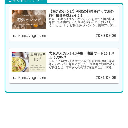
【海外のレシピ】外国の料理を作って海外
旅行気分を味わおう！
最近、外出もままならないから、お家で外国の料理
を作って外国に行った気分を味わってしまいましょ
う！ まだ、レシピ数は少ないですが、随時アップし
ていく予定ですので、また覗きに来てください。 ア
ジアの料理 インド料理 インドネシア料理 韓国料理
daizumayuge.com
2020.09.06
...
志麻さんのレシピ特集｜沸騰ワード10｜き
ょうの料理
テレビに多数出演されている「伝説の家政婦・志麻
さん」のレシピを集めました。 簡単料理や手の込ん
だ料理など、志麻さんの発想で家庭料理が一味違っ
た料理になります。大好きな志麻さんの料理をぜひ
作ってみてください！ 料理名がわかる場合は、こち
daizumayuge.com
2021.07.08
らから...