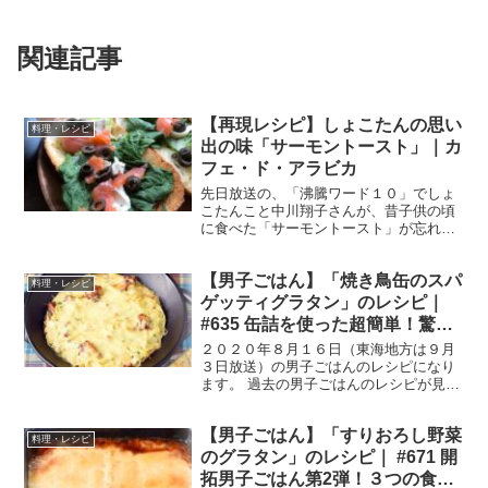
関連記事
【再現レシピ】しょこたんの思い
料理・レシピ
出の味「サーモントースト」｜カ
フェ・ド・アラビカ
先日放送の、「沸騰ワード１０」でしょ
こたんこと中川翔子さんが、昔子供の頃
に食べた「サーモントースト」が忘れら
れないと、もう閉店した中野の喫茶店
「カフェ・ド・アラビカ」のマスターを
【男子ごはん】「焼き鳥缶のスパ
探してもう一度作ってもらってました。
料理・レシピ
その「サーモントースト」...
ゲッティグラタン」のレシピ｜
#635 缶詰を使った超簡単！驚き
アレンジレシピ
２０２０年８月１６日（東海地方は９月
３日放送）の男子ごはんのレシピになり
ます。 過去の男子ごはんのレシピが見た
い方はこちら ＞＞＞男子ごはん【まと
め】バックナンバー 焼き鳥缶のスパゲッ
【男子ごはん】「すりおろし野菜
ティグラタン （出典：） 材料 焼き鳥缶
料理・レシピ
（たれ味） ２缶...
のグラタン」のレシピ｜ #671 開
拓男子ごはん第2弾！３つの食材