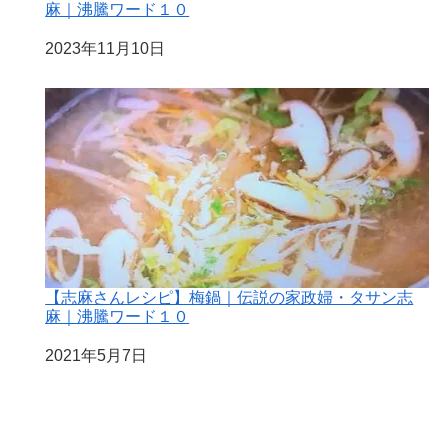
麻｜沸騰ワード１０
日付
2023年11月10日
【志麻さんレシピ】梅鍋｜伝説の家政婦・タサン志
麻｜沸騰ワード１０
日付
2021年5月7日