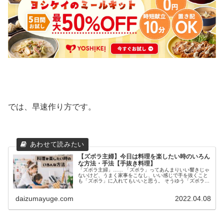
では、早速作り方です。
【ズボラ主婦】今日は料理を楽したい時のいろん
な方法・手法【手抜き料理】
「ズボラ主婦」…… 「ズボラ」ってあんまりいい響きじゃ
ないけど、うまく家事をこなし、いい感じで手を抜くこと
も「ズボラ」に入れてもいいと思う。 そうゆう「ズボラ主
婦」である私が、うまく手を抜く料理の仕方、手の抜き方
を教えます！ 今日は買い物に...
daizumayuge.com
2022.04.08