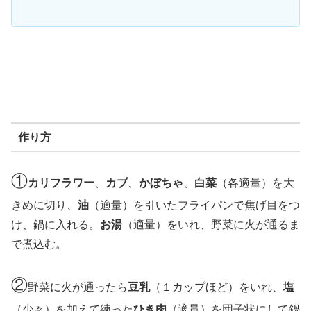
作り方
①
カリフラワー
、
カブ
、
かぼちゃ
、
白菜
（各適量）を大
きめに切り、
油
（適量）を引いたフライパンで焦げ目をつ
け、鍋に入れる。
お湯
（適量）をいれ、野菜に火が通るま
で煮込む。
②
野菜に火が通ったら
豆乳
（１カップほど）をいれ、
塩
（少々）を加えて練った
ひき肉
（適量）を団子状にして鍋