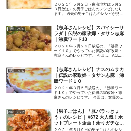
だけで３品
２０２１年５月２日（東海地方は５月２
３日放送）の男子ごはんのレシピになり
ます。 過去の男子ごはんのレシピが見た
い方はこちら ＞＞＞男子ごはん【まと
め】バックナンバー すりおろし野菜のグ
【志麻さんレシピ】スパイシーサ
ラタン （出典：） 材料 鶏もも肉 1/2枚
料理・レシピ
（１５０g）...
ラダ｜伝説の家政婦・タサン志麻
｜沸騰ワード10
２０２６年５月２９日放送の、「沸騰ワ
ード１０」でやっていた伝説の家政婦・
志麻さんのレシピです。 今回は、ACEes
の浮所飛貴さん、モグライダーともしげ
さん、岩田アナが出演して、母屋の縁側
【志麻さんレシピ】ナスのムサカ
の板を張りました。 では、早速作り方で
料理・レシピ
す。 スパイシー...
｜伝説の家政婦・タサン志麻｜沸
騰ワード１０
２０２１年３月５日放送の、「沸騰ワー
ド１０」でやっていた伝説の家政婦・志
麻さんのレシピです。 今回は、女優の門
脇麦さんを迎えて、驚きの簡単激旨レシ
ピを教えてくれました。 では、早速作り
【男子ごはん】「豚バラっきょ
方です。 ナスのムサカ 材料 玉ねぎ 1/2
料理・レシピ
個 オリーブ...
う」のレシピ｜ #672 大人気！ホ
ットプレート企画！余りガチなお
惣菜を使った絶品３品
２０２１年５月９日の男子ごはんのレシ