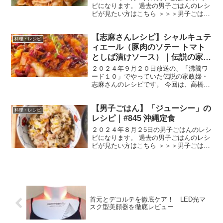
ピになります。 過去の男子ごはんのレシ
ピが見たい方はこちら ＞＞＞男子ごはん
【まとめ】バックナンバー 豚バラっきょ
う （出典：） 材料 らっきょう １００g
【志麻さんレシピ】シャルキュテ
豚バラ薄切り肉 １２枚しょうゆ 大さ
料理・レシピ
じ２豆板醤 ...
ィエール（豚肉のソテー トマト
としば漬けソース）｜伝説の家政
婦・タサン志麻｜沸騰ワード10
２０２４年９月２０日放送の、「沸騰ワ
ード１０」でやっていた伝説の家政婦・
志麻さんのレシピです。 今回は、高橋文
哉さん、田中圭さん、坂井真紀さん、さ
らば青春の光の森田哲矢さんを迎えて
【男子ごはん】「ジューシー」の
「秋食材で絶品料理１３連発」です。 で
料理・レシピ
は、早速作り方です。 ...
レシピ｜#845 沖縄定食
２０２４年８月２5日の男子ごはんのレシ
ピになります。 過去の男子ごはんのレシ
ピが見たい方はこちら ＞＞＞男子ごはん
【まとめ】バックナンバー ジューシー
（出典：） 材料 白米 ２合 早煮昆布
１０g 干ししいたけ ２個（５g） にん
じん ５...
首元とデコルテを徹底ケア！ LED光マ
スク型美顔器を徹底レビュー