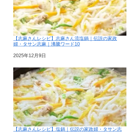
【志麻さんレシピ】志麻さん流塩鍋｜伝説の家政
婦・タサン志麻｜沸騰ワード10
日付
2025年12月9日
【志麻さんレシピ】塩鍋｜伝説の家政婦・タサン志