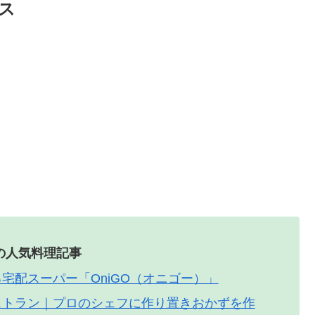
ス
の人気料理記事
宅配スーパー「OniGO（オニゴー）」
ストラン｜プロのシェフに作り置きおかずを作