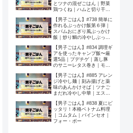
とツナの混ぜごはん｜野菜
鶏つくね｜ハムと切り干し
大根の中華炒め｜鶏もも肉
【男子ごはん】#738 簡単に
のしょうが煮込み
作れるぶっかけ飯第６弾｜
スパムおにぎり風ぶっかけ
飯｜炒り鯛の冷やしぶっか
け飯｜豆腐卵の煮込みぶっ
【男子ごはん】#834 調理ギ
かけ飯
アを使ったキャンプ飯〜厳
選5品｜プデチゲ｜蒸し豚
のサニーレタス巻き｜モッ
ツァレラチーズとドライト
【男子ごはん】#885 アレン
マトのアヒージョ｜せせり
ジ冷やし麺｜刻み揚げと薬
ポン酢｜きのこクリームハ
味のあんかけそば｜ツナご
ンバーグ
まだれ冷やし中華｜エスニ
ックカレーつけうどん
【男子ごはん】#838 夏にピ
ッタリ！本格ベトナム料理
｜コムタム｜バインセオ｜
フォー・ボー