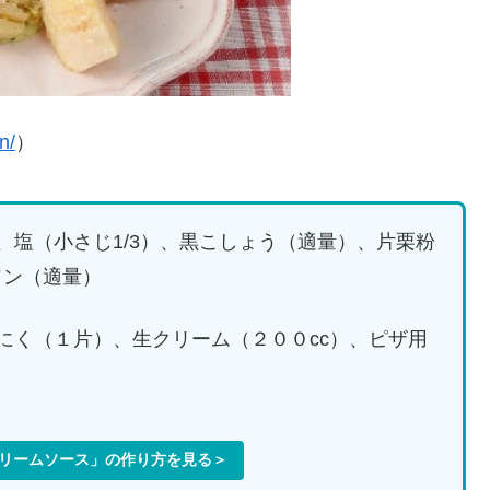
n/
）
、塩（小さじ1/3）、黒こしょう（適量）、片栗粉
ソン（適量）
にく（１片）、生クリーム（２００cc）、ピザ用
リームソース」の作り方を見る＞