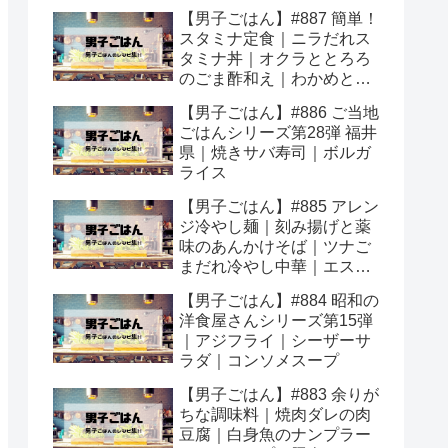
【男子ごはん】#887 簡単！
スタミナ定食｜ニラだれス
タミナ丼｜オクラととろろ
のごま酢和え｜わかめとし
ょうがのスープ
【男子ごはん】#886 ご当地
ごはんシリーズ第28弾 福井
県｜焼きサバ寿司｜ボルガ
ライス
【男子ごはん】#885 アレン
ジ冷やし麺｜刻み揚げと薬
味のあんかけそば｜ツナご
まだれ冷やし中華｜エスニ
ックカレーつけうどん
【男子ごはん】#884 昭和の
洋食屋さんシリーズ第15弾
｜アジフライ｜シーザーサ
ラダ｜コンソメスープ
【男子ごはん】#883 余りが
ちな調味料｜焼肉ダレの肉
豆腐｜白身魚のナンプラー