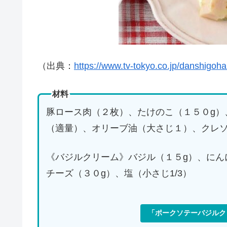
（出典：
https://www.tv-tokyo.co.jp/danshigoha
材料
豚ロース肉（２枚）、たけのこ（１５０g）
（適量）、オリーブ油（大さじ１）、クレ
《バジルクリーム》バジル（１５g）、にん
チーズ（３０g）、塩（小さじ1/3）
「ポークソテーバジルク