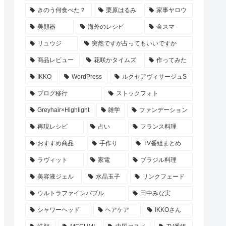
きのう何食べた？
栗原はるみ
家事ヤロウ
美顔器
海外のレシピ
金スマ
リュウジ
突然ですが占ってもいいですか
商品レビュー
花咲かタイムズ
作ってみた
IKKO
WordPress
ルクセアヴィサージュS
ブログ移行
ストックフォト
Greyhair×Highlight
雑学
ファンデーション
再現レシピ
占い
フランス料理
おすすめ商品
手作り
TV番組まとめ
ラヴィット
家電
ブラジル料理
美容液ジェル
水晶玉子
リンクフェード
ウルトラファインバブル
田中みな実
シャワーヘッド
ヘアケア
IKKOさん