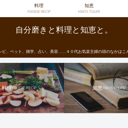
料理
知恵
FOODIE-RECIP
HINTS TOLIFE
自分磨きと料理と知恵と。
シピ、ペット、雑学、占い、美容……４０代お気楽主婦の頭のなかはこ
料理
知恵
FOODIE-RECIP
HINTS TOLIFE