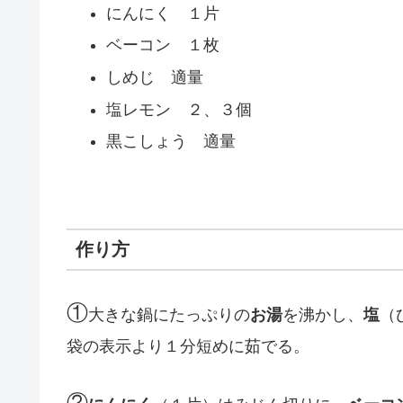
にんにく １片
ベーコン １枚
しめじ 適量
塩レモン ２、３個
黒こしょう 適量
作り方
①
大きな鍋にたっぷりの
お湯
を沸かし、
塩
（
袋の表示より１分短めに茹でる。
②