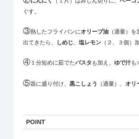
にんにく
（１片）はみじん切りに、
ベーコ
ぐす。
③
熱したフライパンに
オリーブ油
（適量）を
出てきたら、
しめじ
、
塩レモン
（２、３個）
④
１分短めに茹でた
パスタ
も加え、
ゆで汁
も
⑤
器に盛り付け、
黒こしょう
（適量）、
オリ
POINT