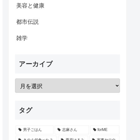
美容と健康
都市伝説
雑学
アーカイブ
タグ
男子ごはん
志麻さん
forME
きのう何食べた？
栗原はるみ
家事ヤロウ