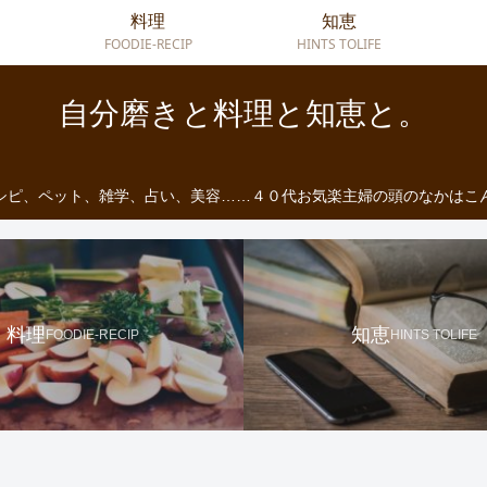
料理
知恵
FOODIE-RECIP
HINTS TOLIFE
自分磨きと料理と知恵と。
シピ、ペット、雑学、占い、美容……４０代お気楽主婦の頭のなかはこ
料理
知恵
FOODIE-RECIP
HINTS TOLIFE