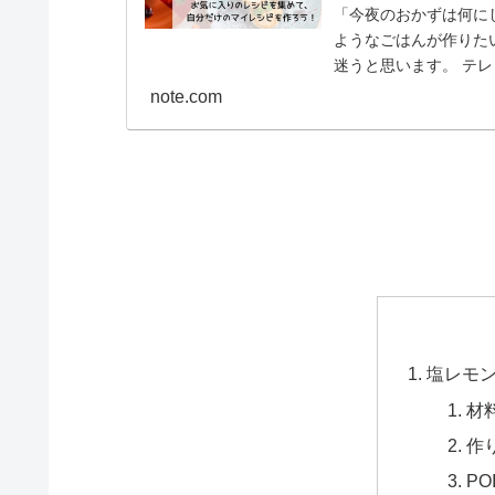
「今夜のおかずは何に
ようなごはんが作りた
迷うと思います。 テ
で検索したりして、ごは.
note.com
塩レモ
材
作
PO