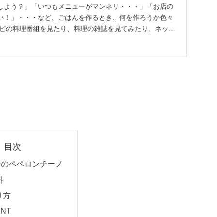
しよう？」「いつもメニューがマンネリ・・・」「お店の
い！」・・・など、ごはんを作るとき、何を作ろうか色々
レビの料理番組を見たり、料理の雑誌を見てみたり、ネット
..
目次
ンのペペロンチーノ
料
り方
INT