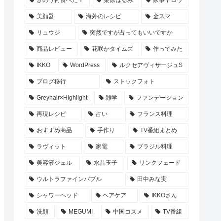
美顔器
海外のレシピ
金スマ
リュウジ
突然ですが占ってもいいですか
商品レビュー
花咲かタイムズ
作ってみた
IKKO
WordPress
ルクセアヴィサージュS
ブログ移行
ストックフォト
Greyhair×Highlight
雑学
ファンデーション
再現レシピ
占い
フランス料理
おすすめ商品
手作り
TV番組まとめ
ラヴィット
家電
ブラジル料理
美容液ジェル
水晶玉子
リンクフェード
ウルトラファインバブル
田中みな実
シャワーヘッド
ヘアケア
IKKOさん
洗顔
MEGUMI
中国コスメ
TV番組