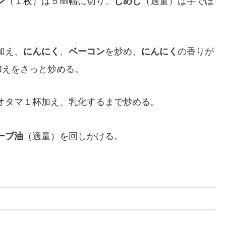
ン
（１枚）は５㎜幅に切り、
しめじ
（適量）は手でほ
加え、
にんにく
、
ベーコン
を炒め、
にんにく
の香りが
加えをさっと炒める。
オタマ１杯加え、乳化するまで炒める。
ーブ油
（適量）を回しかける。