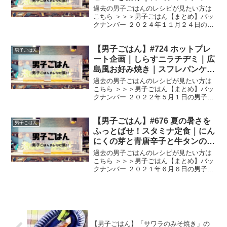
メン
過去の男子ごはんのレシピが見たい方は
こちら ＞＞＞男子ごはん【まとめ】バッ
クナンバー ２０２４年１１月２４日の男
子ごはんは、 白エビのかき揚げ 富山ブラ
ックラーメン 白エビのかき揚げ （出
【男子ごはん】#724 ホットプレ
典：） 材料 白エビ（１００g）、天ぷら
男子ごはん
粉（大さじ２...
ート企画｜しらすニラチヂミ｜広
島風お好み焼き｜スフレパンケー
キ
過去の男子ごはんのレシピが見たい方は
こちら ＞＞＞男子ごはん【まとめ】バッ
クナンバー ２０２２年５月１日の男子ご
はんは、 しらすニラチヂミ 広島風お好み
焼き スフレパンケーキ しらすニラチヂミ
【男子ごはん】#676 夏の暑さを
（出典：） 材料 ニラ（１束）、にんじん
男子ごはん
（５㎝...
ふっとばせ！スタミナ定食｜にん
にくの芽と青唐辛子と牛タンのみ
そ炒め｜大和芋のすまし汁｜モロ
過去の男子ごはんのレシピが見たい方は
ッコインゲンのしょうが炒め和え
こちら ＞＞＞男子ごはん【まとめ】バッ
クナンバー ２０２１年６月６日の男子ご
｜ナスの辛子煮
はんは、 牛タン × にんにくの芽 ＝ スタ
ミナ回復！ にんにくの芽と青唐辛子と牛
タンのみそ炒め すりおろした大和芋が新
食感！ ...
【男子ごはん】「サワラのみそ焼き」の