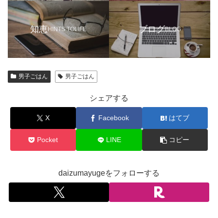
知恵
ブログ
HINTS TOLIFE
BLOG
男子ごはん
男子ごはん
シェアする
X
Facebook
はてブ
Pocket
LINE
コピー
daizumayugeをフォローする