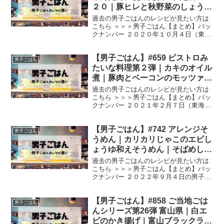
２０｜豚ヒレと秋野菜のしょうが
煮｜春菊のごま酢和え｜揚げカブ
過去の男子ごはんのレシピが見たい方は
のお吸い物
こちら ＞＞＞男子ごはん【まとめ】バッ
クナンバー ２０２０年１０月４日（東海
地方は１０月２１日放送）の男子ごはん
は、 こってり餡だけど後味さっぱり！ 豚
【男子ごはん】#659 ビストロみ
ヒレと秋野菜のしょうが煮 パパッと簡
男子ごはん
単！ごはんがすす...
たいな料理第２弾｜カキのオイル
煮｜豚肉とベーコンのモッツァレ
ラチーズロールれんこんピューレ
過去の男子ごはんのレシピが見たい方は
｜チョコオレンジソースのブラン
こちら ＞＞＞男子ごはん【まとめ】バッ
クナンバー ２０２１年２月７日（東海地
マンジェ
方は２月２５日放送）の男子ごはんは、
バレンタインにおすすめ！ 簡単フレンチ
【男子ごはん】#742 アレンジそ
３品です。 前菜は、 オリーブ油でじっく
男子ごはん
り煮込む！ ...
うめん｜カリカリじゃこのエビし
ょうゆ和えそうめん｜そばめし風
そうめん｜塩五目焼きそうめん
過去の男子ごはんのレシピが見たい方は
こちら ＞＞＞男子ごはん【まとめ】バッ
クナンバー ２０２２年９月４日の男子ご
はんは、 カリカリじゃこのエビしょうゆ
和えそうめん そばめし風そうめん 塩五目
【男子ごはん】#858 ご当地ごは
焼きそうめん カリカリじゃこのエビしょ
男子ごはん
うゆ和えそう...
んシリーズ第26弾 富山県｜白エ
ビのかき揚げ｜富山ブラックラー