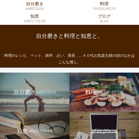
自分磨き
料理
AMBITIOUS
FOODIE-RECIP
知恵
ブログ
HINTS TOLIFE
BLOG
自分磨きと料理と知恵と。
料理のレシピ、ペット、雑学、占い、美容……４０代お気楽主婦の頭のなかは
こんな感じ。
自分磨き
料理
AMBITIOUS
FOODIE-RECIP
知恵
ブログ
HINTS TOLIFE
BLOG