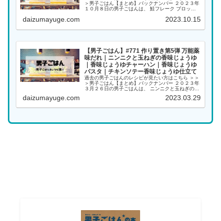
＞男子ごはん【まとめ】バックナンバー ２０２３年
１０月８日の男子ごはんは、 鮭フレーク ブロッコ
リー炒め ピザ 焼きめし ポテトサラダ 鮭フレーク
daizumayuge.com
2023.10.15
（出典：） 材料 甘塩鮭（５００g）、しょう...
【男子ごはん】#771 作り置き第5弾 万能薬
味だれ｜ニンニクと玉ねぎの香味じょうゆ
｜香味じょうゆチャーハン｜香味じょうゆ
パスタ｜チキンソテー香味じょうゆ仕立て
過去の男子ごはんのレシピが見たい方はこちら ＞＞
＞男子ごはん【まとめ】バックナンバー ２０２３年
３月２６日の男子ごはんは、 ニンニクと玉ねぎの香
味じょうゆ 香味じょうゆチャーハン 香味じょうゆ
daizumayuge.com
2023.03.29
パスタ チキンソテー香味じょうゆ仕立て ニンニク...