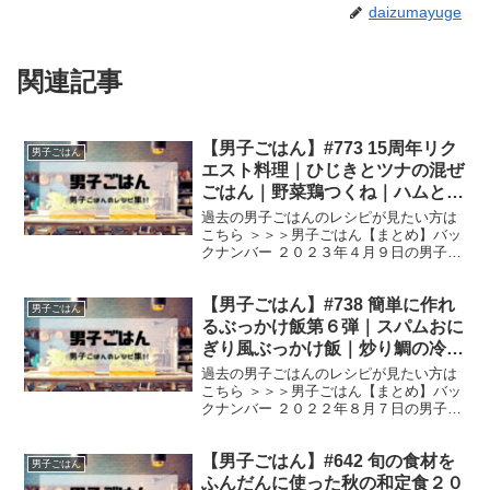
daizumayuge
関連記事
【男子ごはん】#773 15周年リク
男子ごはん
エスト料理｜ひじきとツナの混ぜ
ごはん｜野菜鶏つくね｜ハムと切
り干し大根の中華炒め｜鶏もも肉
過去の男子ごはんのレシピが見たい方は
のしょうが煮込み
こちら ＞＞＞男子ごはん【まとめ】バッ
クナンバー ２０２３年４月９日の男子ご
はんは、 ひじきとツナの混ぜごはん 野菜
鶏つくね ハムと切り干し大根の中華炒め
【男子ごはん】#738 簡単に作れ
鶏もも肉のしょうが煮込み ひじきとツナ
男子ごはん
の混ぜごは...
るぶっかけ飯第６弾｜スパムおに
ぎり風ぶっかけ飯｜炒り鯛の冷や
しぶっかけ飯｜豆腐卵の煮込みぶ
過去の男子ごはんのレシピが見たい方は
っかけ飯
こちら ＞＞＞男子ごはん【まとめ】バッ
クナンバー ２０２２年８月７日の男子ご
はんは、 スパムおにぎり風ぶっかけ飯 炒
り鯛の冷やしぶっかけ飯 豆腐卵の煮込み
【男子ごはん】#642 旬の食材を
ぶっかけ飯 スパムおにぎり風ぶっかけ飯
男子ごはん
（出典：）...
ふんだんに使った秋の和定食２０