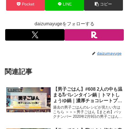
Pocket
LINE
コピー
daizumayugeをフォローする
daizumayuge
関連記事
【男子ごはん】#608 2人の中も温
男子ごはん
まる⁈バレンタイン鍋｜トマトし
ょうゆ鍋｜濃厚チョコレートプリ
ン
過去の男子ごはんのレシピが見たい方は
こちら ＞＞＞男子ごはん【まとめ】バッ
クナンバー 2020年2月9日の男子ごはん
は、 醤油ベースのスープにトマトトマト
しょうゆ鍋 シメは、ご飯とチーズ 絶品リ