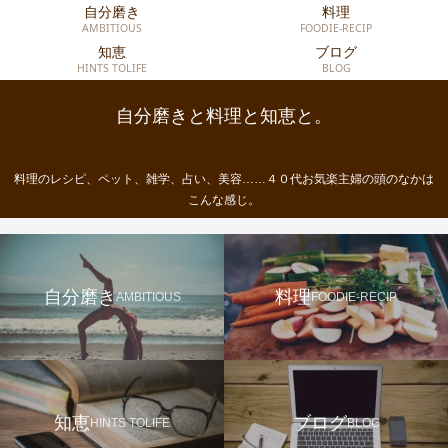
自分磨き
料理
AMBITIOUS
FOODIE-RECIP
知恵
ブログ
HINTS TOLIFE
BLOG
自分磨きと料理と知恵と。
料理のレシピ、ペット、雑学、占い、美容……４０代お気楽主婦の頭のなかは
こんな感じ。
自分磨き
料理
AMBITIOUS
FOODIE-RECIP
知恵
ブログ
HINTS TOLIFE
BLOG