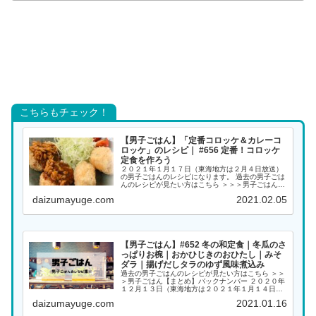
こちらもチェック！
【男子ごはん】「定番コロッケ＆カレーコ
ロッケ」のレシピ｜ #656 定番！コロッケ
定食を作ろう
２０２１年１月１７日（東海地方は２月４日放送）
の男子ごはんのレシピになります。 過去の男子ごは
んのレシピが見たい方はこちら ＞＞＞男子ごはん
【まとめ】バックナンバー 定番コロッケ＆カレーコ
daizumayuge.com
2021.02.05
ロッケ 定番コロッケのタネにカレー粉とウスターソ
ース...
【男子ごはん】#652 冬の和定食｜冬瓜のさ
っぱりお椀｜おかひじきのおひたし｜みそ
ダラ｜揚げだしタラのゆず風味煮込み
過去の男子ごはんのレシピが見たい方はこちら ＞＞
＞男子ごはん【まとめ】バックナンバー ２０２０年
１２月１３日（東海地方は２０２１年１月１４日放
送）の男子ごはんは、 しょうゆベース × 大根おろし
daizumayuge.com
2021.01.16
揚げだしタラのゆず風味煮込み すし酢で爽やか...