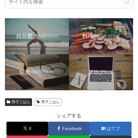
自分磨き
料理
AMBITIOUS
FOODIE-RECIP
知恵
ブログ
HINTS TOLIFE
BLOG
男子ごはん
男子ごはん
シェアする
X
Facebook
はてブ