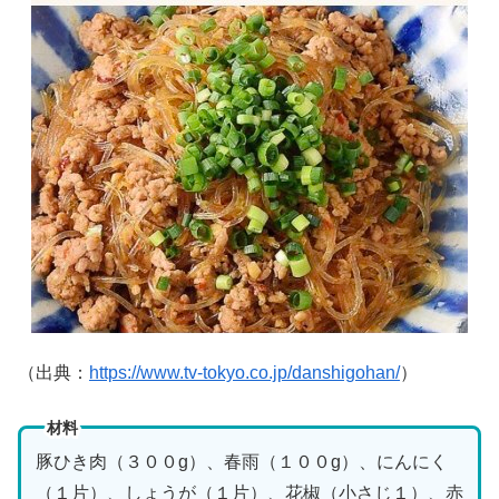
（出典：
https://www.tv-tokyo.co.jp/danshigohan/
）
材料
豚ひき肉（３００g）、春雨（１００g）、にんにく
（１片）、しょうが（１片）、花椒（小さじ１）、赤