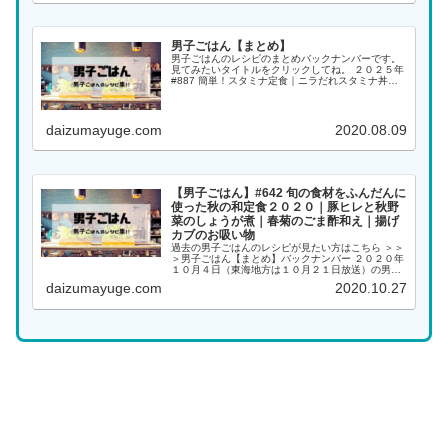
男子ごはん【まとめ】
男子ごはんのレシピのまとめバックナンバーです。
見てみたいタイトルをクリックしてね。 ２０２５年
#887 簡単！スタミナ定食｜ニラだれスタミナ丼｜
オクラととろろのごま酢和え｜わかめとしょうがの
スープ（2025/06/15） #886 ご当...
daizumayuge.com
2020.08.09
【男子ごはん】#642 旬の食材をふんだんに
使った秋の和定食２０２０｜豚ヒレと秋野
菜のしょうが煮｜春菊のごま酢和え｜揚げ
カブのお吸い物
過去の男子ごはんのレシピが見たい方はこちら ＞＞
＞男子ごはん【まとめ】バックナンバー ２０２０年
１０月４日（東海地方は１０月２１日放送）の男子
ごはんは、 こってり餡だけど後味さっぱり！ 豚ヒ
daizumayuge.com
2020.10.27
レと秋野菜のしょうが煮 パパッと簡単！ごはんがす
す...