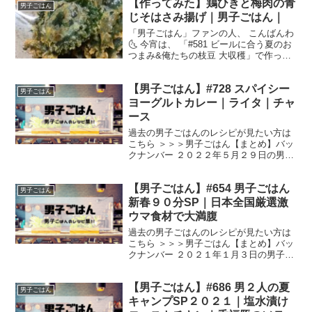
【作ってみた】鶏ひきと梅肉の青
ゾット 栗原家直伝濃厚チョコレートプリ
男子ごはん
ン 【広...
じそはさみ揚げ｜男子ごはん｜
「男子ごはん」ファンの人、 こんばんわ
🌜 今宵は、 「#581 ビールに合う夏のお
つまみ&俺たちの枝豆 大収穫」で作って
いた、 鶏ひきと青じそはさみ揚げを作っ
てみました❗️ そのレシピはこちら▼ 揚げ
【男子ごはん】#728 スパイシー
物って、手間なイメージで、あまり作ら
男子ごはん
ない...
ヨーグルトカレー｜ライタ｜チャ
ース
過去の男子ごはんのレシピが見たい方は
こちら ＞＞＞男子ごはん【まとめ】バッ
クナンバー ２０２２年５月２９日の男子
ごはんは、 スパイシーヨーグルトカレー
ヨーグルトを使ったインドのサラダライ
【男子ごはん】#654 男子ごはん
タ インドのヨーグルトドリンクチャース
男子ごはん
スパイシーヨ...
新春９０分SP｜日本全国厳選激
ウマ食材で大満腹
過去の男子ごはんのレシピが見たい方は
こちら ＞＞＞男子ごはん【まとめ】バッ
クナンバー ２０２１年１月３日の男子ご
はんは、 男子ごはん新春９０分SP 日本
全国厳選激ウマ食材で大満腹 川俣シャモ
【男子ごはん】#686 男２人の夏
と味一ねぎを使った ねぎシャモ鍋＆シャ
男子ごはん
モ南蛮そば ...
キャンプSP２０２１｜塩水漬け