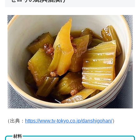
（出典：
https://www.tv-tokyo.co.jp/danshigohan/
）
材料