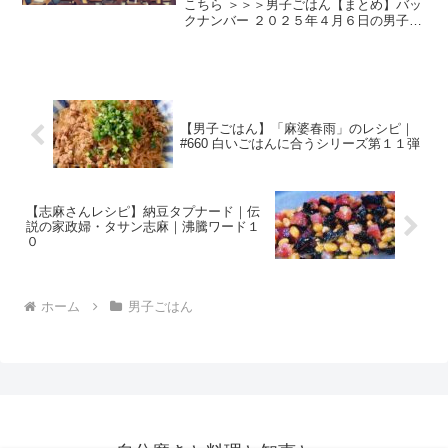
こちら ＞＞＞男子ごはん【まとめ】バッ
クナンバー ２０２５年４月６日の男子ご
はんは、 五目そぼろ アレンジメニュ①卵
焼き アレンジメニュー②コロッケ アレン
ジメニュー③回鍋肉 五目そぼろ （出
典：） 材料...
【男子ごはん】「麻婆春雨」のレシピ｜
#660 白いごはんに合うシリーズ第１１弾
【志麻さんレシピ】納豆タプナード｜伝
説の家政婦・タサン志麻｜沸騰ワード１
０
ホーム
男子ごはん