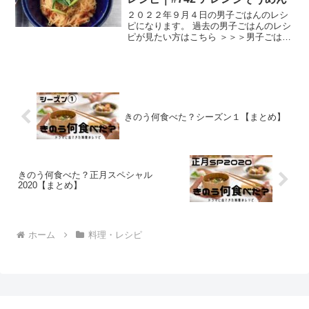
２０２２年９月４日の男子ごはんのレシ
ピになります。 過去の男子ごはんのレシ
ピが見たい方はこちら ＞＞＞男子ごはん
【まとめ】バックナンバー カリカリじゃ
このエビしょうゆ和えそうめん （出
典：） 材料 そうめん ３束（１５０g）ご
ま油 大さじ１...
きのう何食べた？シーズン１【まとめ】
きのう何食べた？正月スペシャル
2020【まとめ】
ホーム
料理・レシピ