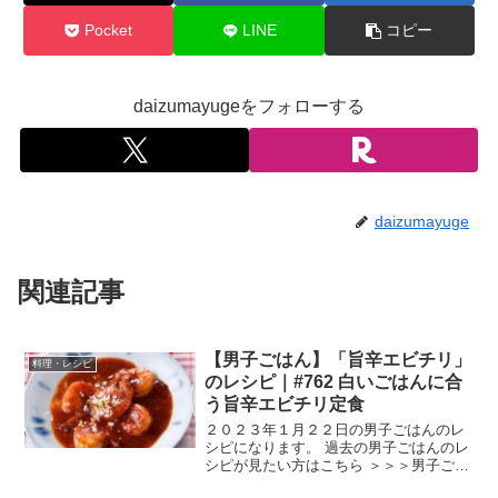
Pocket
LINE
コピー
daizumayugeをフォローする
daizumayuge
関連記事
【男子ごはん】「旨辛エビチリ」
料理・レシピ
のレシピ｜#762 白いごはんに合
う旨辛エビチリ定食
２０２３年１月２２日の男子ごはんのレ
シピになります。 過去の男子ごはんのレ
シピが見たい方はこちら ＞＞＞男子ごは
ん【まとめ】バックナンバー 旨辛エビチ