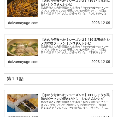
【きのう何食べた？シーズン２】#10 ひじきめん
たい｜シロさんレシピ
西島秀俊さん内野聖陽さん主演の「きのう何食べた？シー
ズン2」で作っていた 料理のレシピの紹介です。 今回は、
第１０話で「シロさん」が作っていた、「ひじきめんた
い」です。 メニュー （出典：きのう何食べた？） 材料 ひ
じき １袋 にんじん 1...
daizumayuge.com
2023.12.09
【きのう何食べた？シーズン２】#10 常夜鍋とシ
メの味噌ラーメン｜シロさんレシピ
西島秀俊さん内野聖陽さん主演の「きのう何食べた？シー
ズン2」で作っていた 料理のレシピの紹介です。 今回は、
第１０話で「シロさん」が作っていた、「常夜鍋とシメの
味噌ラーメン」です。 常夜鍋とシメの味噌ラーメン （出
典：きのう何食べた？） 材...
daizumayuge.com
2023.12.09
第１１話
【きのう何食べた？シーズン２】#11 しょうが風
味のピーマンの焼きびたし｜シロさんレシピ
西島秀俊さん内野聖陽さん主演の「きのう何食べた？シー
ズン2」で作っていた 料理のレシピの紹介です。 今回は、
第１１話で「シロさん」がお弁当に持って行った、「しょ
うが風味のピーマンの焼きびたし」です。 しょうが風味の
ピーマンの焼きびたし （出...