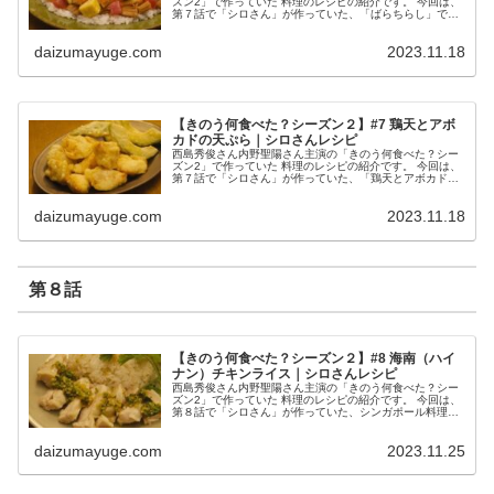
ズン2」で作っていた 料理のレシピの紹介です。 今回は、
第７話で「シロさん」が作っていた、「ばらちらし」で
す。 ばらちらし （出典：きのう何食べた？） 材料 米 １
合 酒 少々（小さじ１）...
daizumayuge.com
2023.11.18
【きのう何食べた？シーズン２】#7 鶏天とアボ
カドの天ぷら｜シロさんレシピ
西島秀俊さん内野聖陽さん主演の「きのう何食べた？シー
ズン2」で作っていた 料理のレシピの紹介です。 今回は、
第７話で「シロさん」が作っていた、「鶏天とアボカドの
天ぷら」です。 鶏天とアボカドの天ぷら （出典：きのう
何食べた？） 材料 鶏むね...
daizumayuge.com
2023.11.18
第８話
【きのう何食べた？シーズン２】#8 海南（ハイ
ナン）チキンライス｜シロさんレシピ
西島秀俊さん内野聖陽さん主演の「きのう何食べた？シー
ズン2」で作っていた 料理のレシピの紹介です。 今回は、
第８話で「シロさん」が作っていた、シンガポール料理
「海南（ハイナン）チキンライス」です。 海南（ハイナ
ン）チキンライス （出典：きの...
daizumayuge.com
2023.11.25