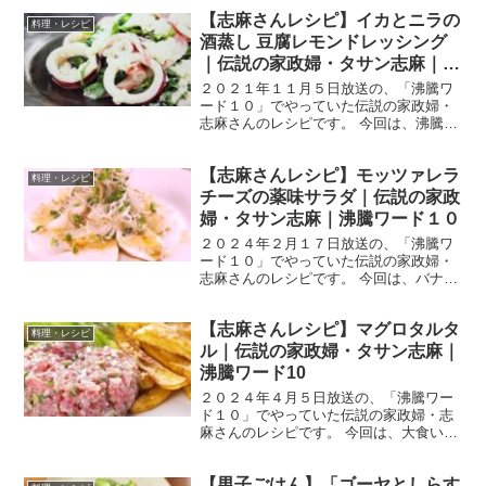
リ （出典：） 材料 エビ（大） １０尾
【志麻さんレシピ】イカとニラの
（２５０g） 塩 小さじ1/3 黒こしょう
料理・レシピ
適量 ...
酒蒸し 豆腐レモンドレッシング
｜伝説の家政婦・タサン志麻｜沸
騰ワード１０
２０２１年１１月５日放送の、「沸騰ワ
ード１０」でやっていた伝説の家政婦・
志麻さんのレシピです。 今回は、沸騰ワ
ード１０のパーソナリティ、バナナマン
の設楽統さん、日村勇紀さん、滝沢カレ
【志麻さんレシピ】モッツァレラ
ンさんを迎え、志麻さんが本気を出した
料理・レシピ
「秋の満腹祭り」です。...
チーズの薬味サラダ｜伝説の家政
婦・タサン志麻｜沸騰ワード１０
２０２４年２月１７日放送の、「沸騰ワ
ード１０」でやっていた伝説の家政婦・
志麻さんのレシピです。 今回は、バナナ
マン日村さんと高畑充希さんを迎えて、
出川哲朗還暦祝いパーティーを開いて、
【志麻さんレシピ】マグロタルタ
志麻さんの全力フレンチを披露！「志麻
料理・レシピ
さん史上最強激うまフル...
ル｜伝説の家政婦・タサン志麻｜
沸騰ワード10
２０２４年４月５日放送の、「沸騰ワー
ド１０」でやっていた伝説の家政婦・志
麻さんのレシピです。 今回は、大食い軍
団のチョコレートプラネットのお二人
と、とにかく明るい安村さん、元乃木坂
【男子ごはん】「ゴーヤとしらす
４６の松村沙友理さんを迎えて、「志麻