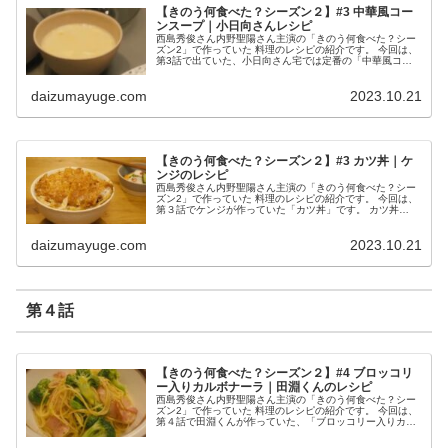
【きのう何食べた？シーズン２】#3 中華風コー
ンスープ｜小日向さんレシピ
西島秀俊さん内野聖陽さん主演の「きのう何食べた？シー
ズン2」で作っていた 料理のレシピの紹介です。 今回は、
第3話で出ていた、小日向さん宅では定番の「中華風コー
ンスープ」です。 中華風コーンスープ （出典：きのう何
食べた？） 材料 クリーム...
daizumayuge.com
2023.10.21
【きのう何食べた？シーズン２】#3 カツ丼｜ケ
ンジのレシピ
西島秀俊さん内野聖陽さん主演の「きのう何食べた？シー
ズン2」で作っていた 料理のレシピの紹介です。 今回は、
第３話でケンジが作っていた「カツ丼」です。 カツ丼
（出典：きのう何食べた？） 材料 とんかつ １枚 玉ね
ぎ 1/2個 めんつゆ ４...
daizumayuge.com
2023.10.21
第４話
【きのう何食べた？シーズン２】#4 ブロッコリ
ー入りカルボナーラ｜田淵くんのレシピ
西島秀俊さん内野聖陽さん主演の「きのう何食べた？シー
ズン2」で作っていた 料理のレシピの紹介です。 今回は、
第４話で田淵くんが作っていた、「ブロッコリー入りカル
ボナーラ」です。 ブロッコリー入りカルボナーラ （出
典：きのう何食べた？） 材料...