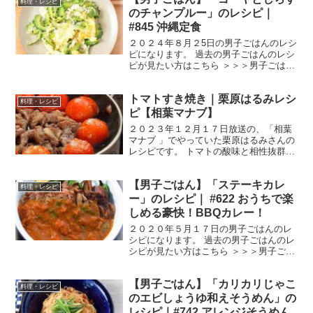
料理・レシピ
さん春の爆食祭」です。 ...
のチャンプルー」のレシピ｜
#845 沖縄定食
２０２４年８月２5日の男子ごはんのレシ
ピになります。 過去の男子ごはんのレシ
ピが見たい方はこちら ＞＞＞男子ごはん
【まとめ】バックナンバー ゴーヤとしら
すのチャンプルー （出典：） 材料 ゴー
トマトすき焼き｜栗原はるみレシ
ヤ 1/2本（２００g） しらす ５０g
料理・レシピ
卵 ２...
ピ【相葉マナブ】
２０２３年１２月１７日放送の、「相葉
マナブ 」でやっていた栗原はるみさんの
レシピです。 トマトの酸味と相性抜群の
「トマトすき焼き」です。 では、早速作
り方です。 トマトすき焼き 出典：相葉マ
【男子ごはん】「ステーキカレ
ナブより 材料 牛肩ロース（薄切り） ４
料理・レシピ
００g ミ...
ー」のレシピ｜ #622 おうちで楽
しめる豪快！BBQカレー！
２０２０年５月１７日の男子ごはんのレ
シピになります。 過去の男子ごはんのレ
シピが見たい方はこちら ＞＞＞男子ごは
ん【まとめ】バックナンバー ステーキカ
レー （出典：） 材料 《カレーソース》
【男子ごはん】「カリカリじゃこ
トマト ７００gバジル １パック（１５
料理・レシピ
g）にんに...
のエビしょうゆ和えそうめん」の
レシピ｜#742 アレンジそうめん