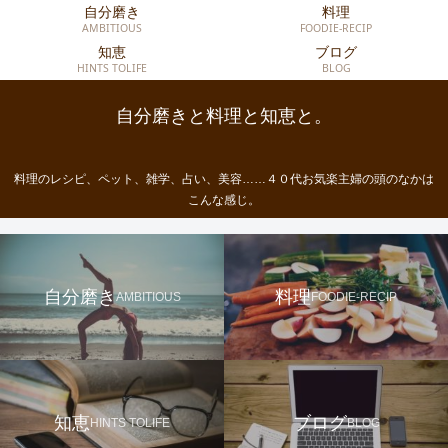
自分磨き
料理
AMBITIOUS
FOODIE-RECIP
知恵
ブログ
HINTS TOLIFE
BLOG
自分磨きと料理と知恵と。
料理のレシピ、ペット、雑学、占い、美容……４０代お気楽主婦の頭のなかは
こんな感じ。
自分磨き
料理
AMBITIOUS
FOODIE-RECIP
知恵
ブログ
HINTS TOLIFE
BLOG