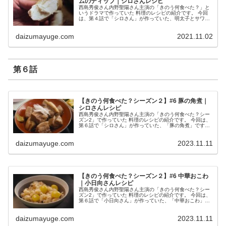
ムのディップ｜シロさんレシピ
西島秀俊さん内野聖陽さん主演の「きのう何食べた？」と
いうドラマで作っていた 料理のレシピの紹介です。 今回
は、第４話で「シロさん」が作っていた、明太子とサワー
クリームのディップです。 明太子とサワークリームのディ
ップ （出典：きのう何食べた...
daizumayuge.com
2021.11.02
第６話
【きのう何食べた？シーズン２】#6 豚の角煮｜
シロさんレシピ
西島秀俊さん内野聖陽さん主演の「きのう何食べた？シー
ズン2」で作っていた 料理のレシピの紹介です。 今回は、
第６話で「シロさん」が作っていた、「豚の角煮」です。
豚の角煮 （出典：きのう何食べた？） 材料 豚バラ肉（ブ
ロック） １㎏ ネギ（...
daizumayuge.com
2023.11.11
【きのう何食べた？シーズン２】#6 中華おこわ
｜小日向さんレシピ
西島秀俊さん内野聖陽さん主演の「きのう何食べた？シー
ズン2」で作っていた 料理のレシピの紹介です。 今回は、
第６話で「小日向さん」が作っていた、「中華おこわ」で
す。 中華おこわ （出典：きのう何食べた？） 材料 もち
米 １合 うるち米 １合...
daizumayuge.com
2023.11.11