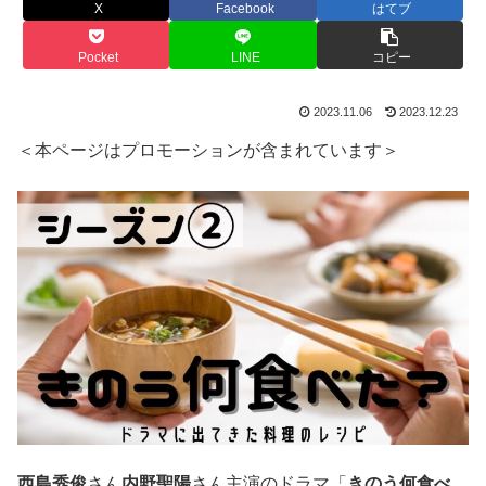
X
Facebook
はてブ
Pocket
LINE
コピー
2023.11.06
2023.12.23
＜本ページはプロモーションが含まれています＞
西島秀俊
さん
内野聖陽
さん主演のドラマ「
きのう何食べ