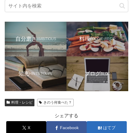
自分磨き
料理
AMBITIOUS
FOODIE-RECIP
知恵
ブログ
HINTS TOLIFE
BLOG
料理・レシピ
きのう何食べた？
シェアする
X
Facebook
はてブ